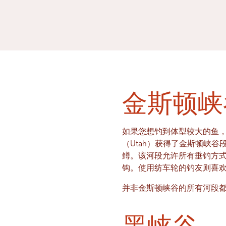
金斯顿峡
如果您想钓到体型较大的鱼，
（Utah）获得了金斯顿峡
鳟。该河段允许所有垂钓方
钩。使用纺车轮的钓友则喜
并非金斯顿峡谷的所有河段