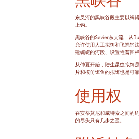
黑峡谷
东叉河的黑峡谷段主要以褐
上钩。
黑峡谷的Sevier东支流，从B
允许使用人工拟饵和飞蝇钓
建蜿蜒的河段、设置牲畜围
从仲夏开始，陆生昆虫拟饵
片和模仿饵鱼的拟饵也是可
使用权
在安蒂莫尼和威特索之间的约翰斯谷
的尽头只有几步之遥。