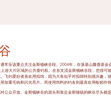
谷
通常应该重点关注金斯顿峡谷段。2004年，在落基山麋鹿基金
谷段上游大片区域的公共垂钓权。在东支流金斯顿峡谷段，您很可
式。飞钓爱好者喜欢用拟饵，因为大鱼似乎对拟饵特别感兴趣，
欢用加重毛钩和闪光亮片。而使用饵料的钓友则最喜欢用蚯蚓作
都对公众开放。金斯顿峡谷的源头和靠近金斯顿镇的峡谷尽头都