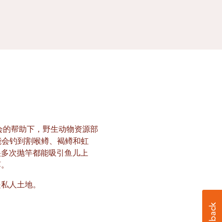
会的帮助下，野生动物资源部
能会钓到割喉鳟、褐鳟和虹
很多次抛竿都能吸引鱼儿上
饵。
是私人土地。