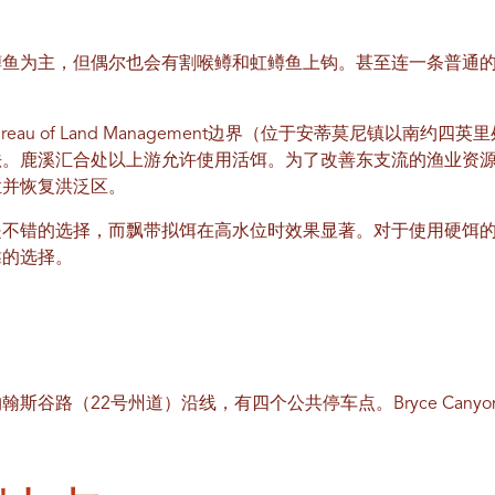
鳟鱼为主，但偶尔也会有割喉鳟和虹鳟鱼上钩。甚至连一条普通
ureau of Land Management边界（位于安蒂莫尼镇以南
法。鹿溪汇合处以上游允许使用活饵。为了改善东支流的渔业资
栏并恢复洪泛区。
是不错的选择，而飘带拟饵在高水位时效果显著。对于使用硬饵
靠的选择。
路（22号州道）沿线，有四个公共停车点。Bryce Canyon Nati