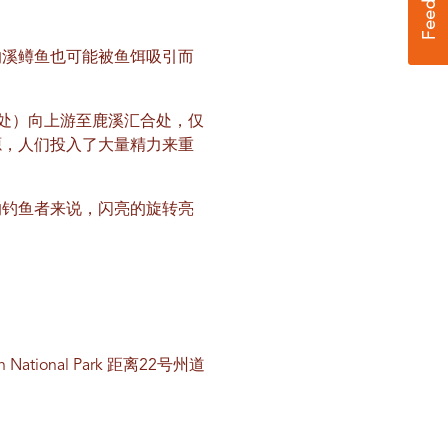
的溪鳟鱼也可能被鱼饵吸引而
约四英里处）向上游至鹿溪汇合处，仅
源，人们投入了大量精力来重
的钓鱼者来说，闪亮的旋转亮
onal Park 距离22号州道