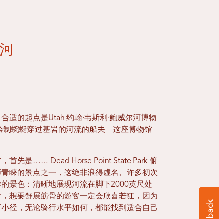
河
合适的起点是Utah
约翰·韦斯利·鲍威尔河博物
绘制蜿蜒穿过基岩的河流的船夫，这座博物馆
。
方，首先是……
Dead Horse Point State Park
俯
师青睐的景点之一，这绝非浪得虚名。许多初次
的景色：清晰地展现河流在脚下2000英尺处
后，想要舒展筋骨的游客一定会欣喜若狂，因为
石小径，无论骑行水平如何，都能找到适合自己