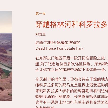
第一天
穿越格林河和科罗拉多
98英里
约翰·韦斯利·鲍威尔博物馆
Dead Horse Point State Park
在东部拱门地区开启一段开拓性冒险之旅，
馆
为了纪念这位曾多次远征探险、探索和
会让你在之后的旅程中渴望下水体验一番
今天剩下的时间里，你都会待在干燥的地
瞰科罗拉多河的死马点是世界上最受摄影
来到科罗拉多大峡谷的游客都期待看到这样
蜿蜒流淌的壮丽景象。长途驾车抵达此地
这里有一系列山地自行车单车道和光滑岩