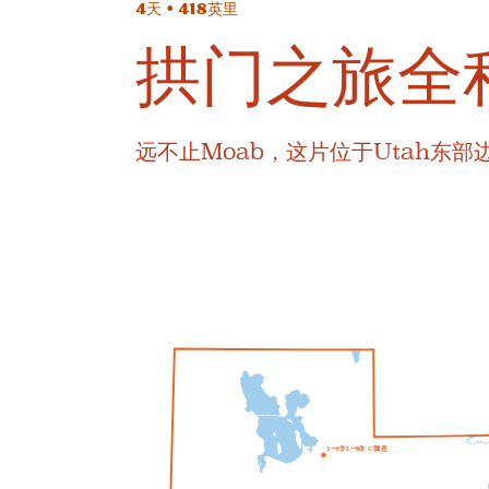
4天 • 418英里
拱门之旅全
远不止Moab，这片位于Utah东
S
一个
L
T
L
一个
K
E
C
我
T
是