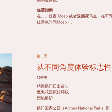
的刺激路线。
住宿指南
在……过夜
Moab
或者返回死马点，在可
佳游览时间Moab
）。
第二天
从不同角度体验标志性
10英里
精致拱门日出徒步
魔鬼花园原始环线
烈焰熔炉
拱门国家公园（Arches National P