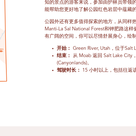
知的景点的游客来说，参加由护林员带领
能帮助您更好地了解公园红色岩层中蕴藏
公园外还有更多值得探索的地方，从同样热门的Dead 
Manti-La Sal National Fore
有广阔的空间，你可以尽情舒展身心，绘
开始：
Green River, Utah，位于S
H
E
S
我
哦
N
结束：
从 Moab 返回 Salt La
(Canyonlands)。
驾驶时长：
15 小时以上，包括往返该地区和