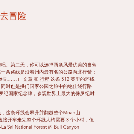
去冒险
鞋吧。第二天，你可以选择两条风景优美的自驾
第一条路线是沿着州内最有名的公路向北行驶；
way（参见……）
文章
和
行程
这条 512 英里的环线
，同时也是拱门国家公园之旅中的绝佳绕行路
罗纪国家纪念碑，参观世界上最大的侏罗纪时
，这条环线会攀升并翻越整个Moab山
b 直接开车走完整个环线大约需要 3 个小时，但
ational Forest 的 Bull Canyon