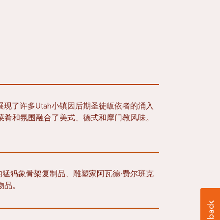
完美展现了许多Utah小镇因后期圣徒皈依者的涌入
é的菜肴和氛围融合了美式、德式和摩门教风味。
现的猛犸象骨架复制品、雕塑家阿瓦德·费尔班克
物品。