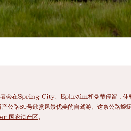
行者会在Spring City、Ephraim和曼蒂停留
遗产公路89号欣赏风景优美的自驾游。这条公路蜿蜒
eer 国家遗产区
。