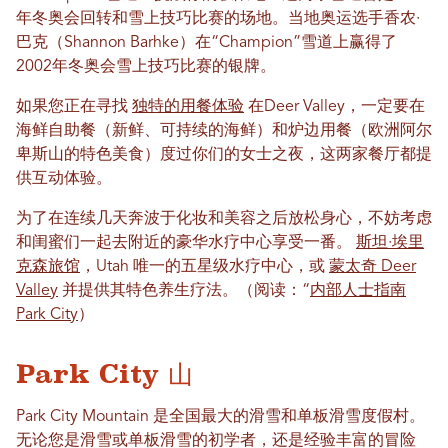
年冬奥会回转和雪上技巧比赛的场地。当地奥运选手香农·
巴克（Shannon Barhke）在“Champion”雪道上赢得了
2002年冬奥会雪上技巧比赛的银牌。
如果您正在寻找
独特的用餐体验
在Deer Valley，一定要在
海鲜自助餐（新鲜、可持续的海鲜）和炉边用餐（欧洲阿尔
卑斯山的特色美食）度过你们的女士之夜，这两家餐厅都提
供互动体验。
为了在连续几天奔波于化妆和美容之后放松身心，不妨考虑
和闺蜜们一起去附近的豪华水疗中心享受一番。
斯坦·埃里
克森旅馆
，Utah 唯一的五星级水疗中心，或
蒙太奇 Deer
Valley
并提供其特色养生疗法。（阅读：“
内部人士指南
Park City
）
Park City 山
Park City Mountain 是全国最大的滑雪和单板滑雪度假村。
无论您是滑雪或单板滑雪的初学者，还是经验丰富的冒险