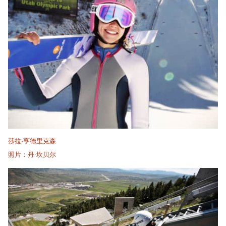
莎拉·亨德里克森
照片：丹·坎贝尔