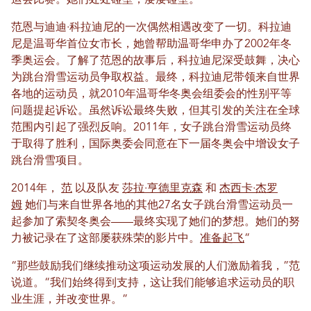
范恩与迪迪·科拉迪尼的一次偶然相遇改变了一切。科拉迪
尼是温哥华首位女市长，她曾帮助温哥华申办了2002年冬
季奥运会。了解了范恩的故事后，科拉迪尼深受鼓舞，决心
为跳台滑雪运动员争取权益。最终，科拉迪尼带领来自世界
各地的运动员，就2010年温哥华冬奥会组委会的性别平等
问题提起诉讼。虽然诉讼最终失败，但其引发的关注在全球
范围内引起了强烈反响。2011年，女子跳台滑雪运动员终
于取得了胜利，国际奥委会同意在下一届冬奥会中增设女子
跳台滑雪项目。
2014年，
范
以及队友
莎拉·亨德里克森
和
杰西卡·杰罗
姆
她们与来自世界各地的其他27名女子跳台滑雪运动员一
起参加了索契冬奥会——最终实现了她们的梦想。她们的努
力被记录在了这部屡获殊荣的影片中。
准备起飞
“
“那些鼓励我们继续推动这项运动发展的人们激励着我，”范
说道。“我们始终得到支持，这让我们能够追求运动员的职
业生涯，并改变世界。”