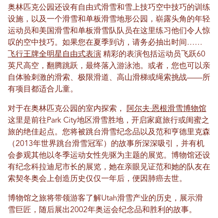
奥林匹克公园还设有自由式滑雪和雪上技巧空中技巧的训练
设施，以及一个滑雪和单板滑雪地形公园，崭露头角的年轻
运动员和美国滑雪和单板滑雪队队员在这里练习他们令人惊
叹的空中技巧。如果您在夏季到访，请务必抽出时间……
飞行王牌全明星自由式表演
精彩的表演包括运动员飞跃60
英尺高空，翻腾跳跃，最终落入游泳池。或者，您也可以亲
自体验刺激的滑索、极限滑道、高山滑梯或绳索挑战——所
有项目都适合儿童。
对于在奥林匹克公园的室内探索，
阿尔夫·恩根滑雪博物馆
这里是前往Park City地区滑雪胜地，开启家庭旅行或闺蜜之
旅的绝佳起点。您将被跳台滑雪纪念品以及范和亨德里克森
（2013年世界跳台滑雪冠军）的故事所深深吸引，并有机
会参观其他以冬季运动女性先驱为主题的展览。博物馆还设
有纪念科拉迪尼市长的展览，她在亲眼见证范和她的队友在
索契冬奥会上创造历史仅仅一年后，便因肺癌去世。
博物馆之旅将带领游客了解Utah滑雪产业的历史，展示滑
雪巨匠，随后展出2002年奥运会纪念品和胜利的故事。