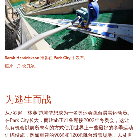
Sarah Hendrickson 准备在 Park City 中发布。
照片：丹·坎贝尔。
为逃生而战
从7岁起，林赛·范就梦想成为一名奥运会跳台滑雪运动员。
在Park City长大，而Utah正准备迎接2002年冬奥会，这让
范有机会以前所未有的方式使用世界上一些最好的冬季运动
训练设施，例如重建的90米和120米跳台滑雪场地，以及世