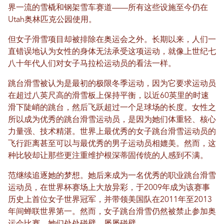
界一流的雪橇和钢架雪车赛道——所有这些设施至今仍在
Utah奥林匹克公园使用。
但女子滑雪项目却被排除在奥运会之外。长期以来，人们一
直错误地认为女性的身体无法承受这项运动，就像上世纪七
八十年代人们对女子马拉松运动员的看法一样。
跳台滑雪被认为是最初的极限冬季运动，因为它要求运动员
在超过八英尺高的滑雪板上保持平衡，以近60英里的时速
滑下陡峭的跳台，然后飞跃超过一个足球场的长度。女性之
所以成为优秀的跳台滑雪运动员，是因为她们体重轻、核心
力量强、技术精湛。世界上最优秀的女子跳台滑雪运动员的
飞行距离甚至可以与最优秀的男子运动员相媲美。然而，这
种比较却让那些更注重维护根深蒂固传统的人感到不满。
范继续追逐她的梦想。她后来成为一名优秀的职业跳台滑雪
运动员，在世界杯赛场上大放异彩，于2009年成为该赛事
历史上首位女子世界冠军，并带领美国队在2011年至2013
年间蝉联世界第一。然而，女子跳台滑雪仍然被禁止参加奥
运会比赛。她们处处碰壁，屡屡碰壁。