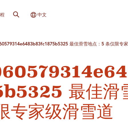
网站搜索
切换国际
程
中文
c060579314e6483b83fc1875b5325 最佳滑雪地点：5 条仅限
060579314e64
75b5325 最佳
仅限专家级滑雪道