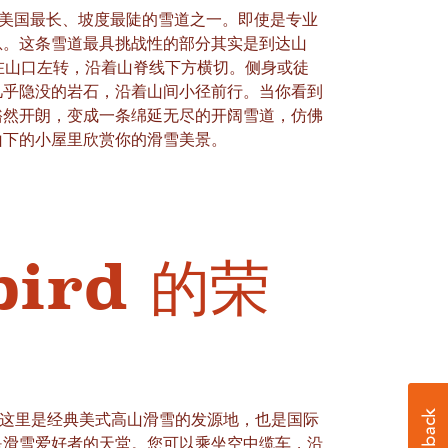
ler) 是美国最长、坡度最陡的雪道之一。即使是专业
息。这条雪道最具挑战性的部分其实是到达山
) 出发，在山口左转，沿着山脊线下方横切。侧身或徒
几乎隐没的岩石，沿着山间小径前行。当你看到
豁然开朗，变成一条绵延无尽的开阔雪道，仿佛
山下的小屋里欣赏你的滑雪美景。
bird 的荣
这里是经典美式高山滑雪的发源地，也是国际
是滑雪爱好者的天堂。您可以乘坐空中缆车，沿