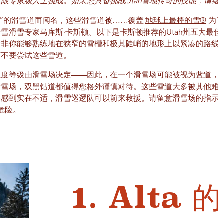
限专家级人士挑战。如果您具备挑战Utah雪地传奇的技能，请
深厚”的滑雪道而闻名，这些滑雪道被……覆盖
地球上最棒的雪®
为
雪滑雪专家马库斯·卡斯顿。以下是卡斯顿推荐的Utah州五大
除非你能够熟练地在狭窄的雪槽和极其陡峭的地形上以紧凑的路
万不要尝试这些雪道。
难度等级由滑雪场决定——因此，在一个滑雪场可能被视为蓝道
滑雪场，双黑钻道都值得您格外谨慎对待。这些雪道大多被其他
感到实在不适，滑雪巡逻队可以前来救援。请留意滑雪场的指示
危险。
1. Alta