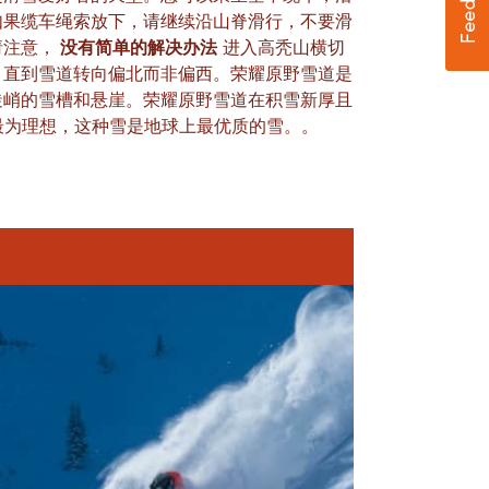
如果缆车绳索放下，请继续沿山脊滑行，不要滑
请注意，
没有简单的解决办法
进入高秃山横切
，直到雪道转向偏北而非偏西。荣耀原野雪道是
陡峭的雪槽和悬崖。荣耀原野雪道在积雪新厚且
时最为理想，这种雪是地球上最优质的雪。
。