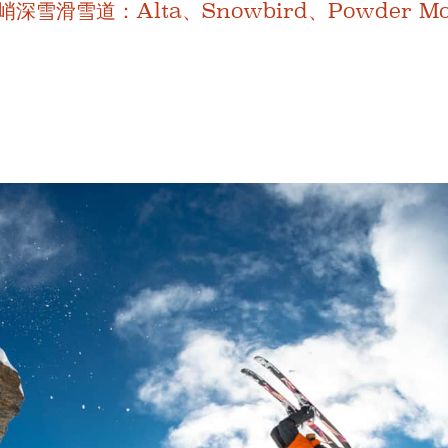
滑雪道：Alta、Snowbird、Powder Mou