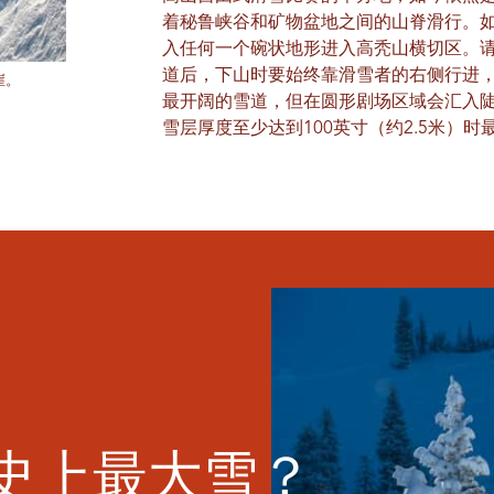
着秘鲁峡谷和矿物盆地之间的山脊滑行。
入任何一个碗状地形进入高秃山横切区。
道后，下山时要始终靠滑雪者的右侧行进
崖。
最开阔的雪道，但在圆形剧场区域会汇入
雪层厚度至少达到100英寸（约2.5米）
史上最大雪？