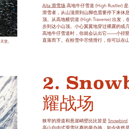
Alta 滑雪场
高地牛仔雪道 (High Rust
滑雪者，从山顶滑到山脚也需要停下来休
顶。从高地横切道 (High Traverse
步到达小山顶。小心翼翼地穿过裸露的或
高地牛仔雪道时，你就会认出它——小径
直落而下。在粉雪中尽情滑行，你可以在
的天堂。
2. Snow
耀战场
狭窄的滑道和悬崖峭壁比比皆是
Snowbird
高山自由式滑雪比赛的举办地，如今依然