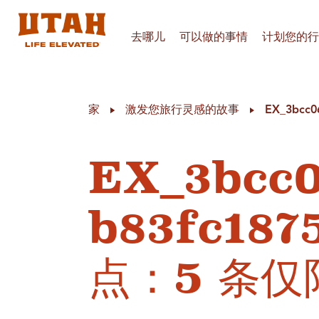
去哪儿
可以做的事情
计划您的行
Skip to content
家
激发您旅行灵感的故事
EX_3bc
EX_3bcc
b83fc18
点：5 条