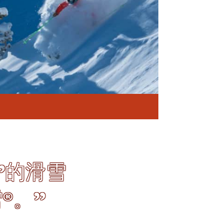
”的滑雪
®。”