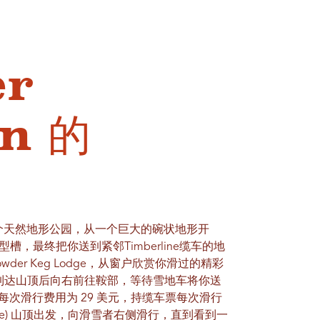
er
n 的
像一个天然地形公园，从一个巨大的碗状地形开
，最终把你送到紧邻Timberline缆车的地
owder Keg Lodge，从窗户欣赏你滑过的精彩
，到达山顶后向右前往鞍部，等待雪地车将你送
每次滑行费用为 29 美元，持缆车票每次滑行
 Ridge) 山顶出发，向滑雪者右侧滑行，直到看到一