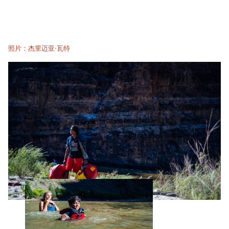
照片：杰里迈亚·瓦特