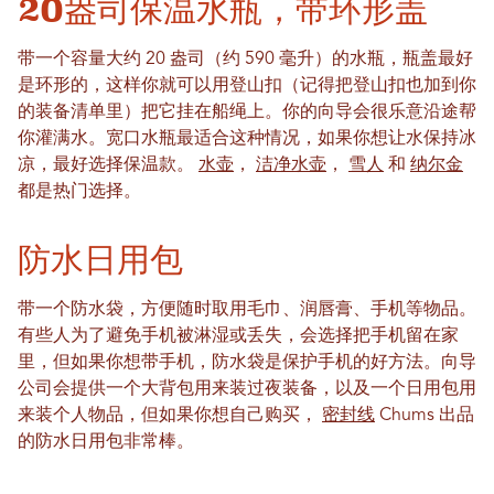
20盎司保温水瓶，带环形盖
带一个容量大约 20 盎司（约 590 毫升）的水瓶，瓶盖最好
是环形的，这样你就可以用登山扣（记得把登山扣也加到你
的装备清单里）把它挂在船绳上。你的向导会很乐意沿途帮
你灌满水。宽口水瓶最适合这种情况，如果你想让水保持冰
凉，最好选择保温款。
水壶
，
洁净水壶
，
雪人
和
纳尔金
都是热门选择。
防水日用包
带一个防水袋，方便随时取用毛巾、润唇膏、手机等物品。
有些人为了避免手机被淋湿或丢失，会选择把手机留在家
里，但如果你想带手机，防水袋是保护手机的好方法。向导
公司会提供一个大背包用来装过夜装备，以及一个日用包用
来装个人物品，但如果你想自己购买，
密封线
Chums 出品
的防水日用包非常棒。