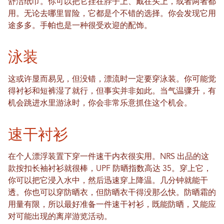
舒洁纸巾。你可以把它挂在脖子上、戴在头上，或者两者都
用。无论去哪里冒险，它都是个不错的选择。你会发现它用
途多多。手帕也是一种很受欢迎的配饰。
泳装
这或许显而易见，但没错，漂流时一定要穿泳装。你可能觉
得衬衫和短裤湿了就行，但事实并非如此。当气温骤升，有
机会跳进水里游泳时，你会非常乐意抓住这个机会。
速干衬衫
在个人漂浮装置下穿一件速干内衣很实用。NRS 出品的这
款按扣长袖衬衫就很棒，UPF 防晒指数高达 35。穿上它，
你可以把它浸入水中，然后迅速穿上降温。几分钟就能干
透。你也可以穿防晒衣，但防晒衣干得没那么快。防晒霜的
用量有限，所以最好准备一件速干衬衫，既能防晒，又能应
对可能出现的离岸游览活动。