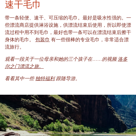
速干毛巾
带一条轻便、速干、可压缩的毛巾。最好是吸水性强的。一
些漂流商店提供淋浴设施，供漂流结束后使用，所以即使漂
流过程中用不到毛巾，最好也带一条可以在漂流结束后擦干
身体的毛巾。
包装巾
有一些很棒的专业毛巾，非常适合漂
流旅行。
观看一段关于一位母亲和她的三个孩子在……的视频
洛多
尔之门漂流之旅。
看看其中一些
独特福利
跟随导游。