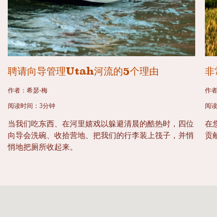
聘请向导管理Utah河流的5个理由
非
作者：希瑟·梅
作者
阅读时间：3分钟
阅读
当我们吃东西、在河里嬉戏以躲避清晨的酷热时，四位
在
向导会洗碗、收拾营地、把我们的行李装上筏子，并悄
贡
悄地把厕所收起来。