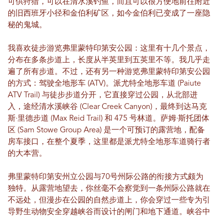
可供狩猎，可以在清水溪钓鱼，而且可以很方便地前往附近
的旧西班牙小径和金伯利矿区，如今金伯利已变成了一座隐
秘的鬼城。
我喜欢徒步游览弗里蒙特印第安公园：这里有十几个景点，
分布在多条步道上，长度从半英里到五英里不等。我几乎走
遍了所有步道。不过，还有另一种游览弗里蒙特印第安公园
的方式：驾驶全地形车 (ATV)。派尤特全地形车道 (Paiute
ATV Trail) 与徒步步道分开，它直接穿过公园，从北部进
入，途经清水溪峡谷 (Clear Creek Canyon)，最终到达马克
斯·里德步道 (Max Reid Trail) 和 475 号林道。萨姆·斯托团体
区 (Sam Stowe Group Area) 是一个可预订的露营地，配备
房车接口，在整个夏季，这里都是派尤特全地形车道骑行者
的大本营。
弗里蒙特印第安州立公园与70号州际公路的衔接方式颇为
独特。从露营地望去，你丝毫不会察觉到一条州际公路就在
不远处，但漫步在公园的自然步道上，你会穿过一些专为引
导野生动物安全穿越峡谷而设计的闸门和地下通道。峡谷中