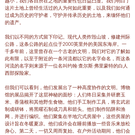
越小，我们各自所在之地的重要性也日益凸显。我们明白了
这片土地上曾经生活过的人为何如此重要，以及我们如何通
过成为历史的守护者，守护并传承历史的土地，来缅怀他们
的遗产。
我们以不同的方式留下印记。现代人类炸毁山坡，修建州际
公路，这条公路的起点位于2000英里外的美国东海岸。一
千多年前，这里曾存在一个古老的文明，我们对它的了解如
此有限，以至于附近的一条河流都以它的名字命名，而这条
河流的名字则来源于一位名叫约翰·查尔斯·弗里蒙特的白人
西部探险家。
但我们可以看到，他们发展出了一种高度协作的文明。博物
馆的展品揭开了这层神秘的面纱：人们终日采集并研磨玉
米、香蒲根和其他野生食物。他们手工制作工具，将玄武岩
制成研钵，将黑曜石制成刀具和箭头。他们制作陷阱和渔
网，并进行编织。他们聚集在半地穴式房屋中，这些房屋的
设计旨在冬暖夏凉。他们或许会在睡前播放一些音乐来放松
身心。第二天，一切又周而复始。在户外活动期间，他们会