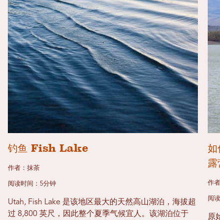
钓鱼 Fish Lake
如
露
作者：抹茶
作
阅读时间：5分钟
阅读
Utah, Fish Lake 是该地区最大的天然高山湖泊，海拔超
过 8,800 英尺，因此整个夏季气候宜人。该湖泊位于
原