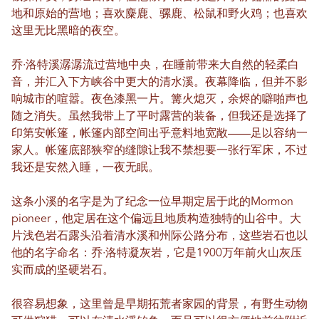
地和原始的营地；喜欢麋鹿、骡鹿、松鼠和野火鸡；也喜欢
这里无比黑暗的夜空。
乔·洛特溪潺潺流过营地中央，在睡前带来大自然的轻柔白
音，并汇入下方峡谷中更大的清水溪。夜幕降临，但并不影
响城市的喧嚣。夜色漆黑一片。篝火熄灭，余烬的噼啪声也
随之消失。虽然我带上了平时露营的装备，但我还是选择了
印第安帐篷，帐篷内部空间出乎意料地宽敞——足以容纳一
家人。帐篷底部狭窄的缝隙让我不禁想要一张行军床，不过
我还是安然入睡，一夜无眠。
这条小溪的名字是为了纪念一位早期定居于此的Mormon
pioneer，他定居在这个偏远且地质构造独特的山谷中。大
片浅色岩石露头沿着清水溪和州际公路分布，这些岩石也以
他的名字命名：乔·洛特凝灰岩，它是1900万年前火山灰压
实而成的坚硬岩石。
很容易想象，这里曾是早期拓荒者家园的背景，有野生动物