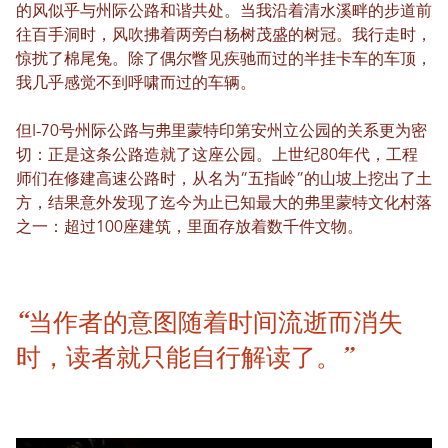
的风似乎与州际公路和谐共处。当我沿着清水溪畔的步道前
往百手洞时，风吹拂着两旁白杨树茂盛的树冠。我行走时，
惊扰了棉尾兔。除了偶尔瞥见疾驰而过的半挂卡车的车顶，
我几乎感觉不到呼啸而过的车辆。
但I-70号州际公路与弗里蒙特印第安州立公园的关系更为密
切：正是这条公路造就了这座公园。上世纪80年代，工程
师们在修建高速公路时，从名为“五指岭”的山坡上挖出了土
方，结果意外发现了迄今为止已知最大的弗里蒙特文化村落
之一：超过100座建筑，里面存放着数千件文物。
“当作者的意图随着时间流逝而消失
时，读者就只能自行解读了。”