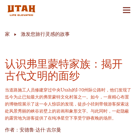
切换
Skip to content
家
激发您旅行灵感的故事
认识弗里蒙特家族：揭开
古代文明的面纱
当道路施工人员修建穿过中央Utah的I-70州际公路时，他们发现了
迄今为止已知最大的弗里蒙特文化村落之一。如今，一座精心布置
的博物馆展示了这一令人惊叹的发现，徒步小径则带领游客探索这
处风景秀丽的峡谷岩壁上的岩画和象形文字。与此同时，一处隐蔽
的露营地为游客提供了在纯净星空下享受宁静夜晚的场所。
作者：安德鲁·达什·吉尔曼