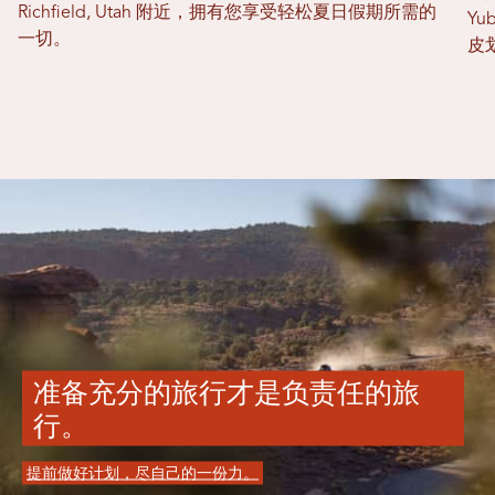
Richfield, Utah 附近，拥有您享受轻松夏日假期所需的
Yu
一切。
皮
准备充分的旅行才是负责任的旅
行。
提前做好计划，尽自己的一份力。