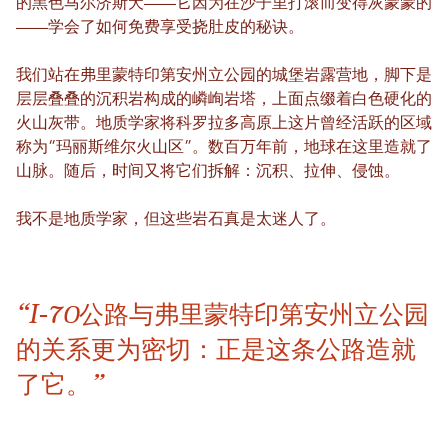
的黑色马尔济斯犬——它因为在沙子里打滚而变得灰蒙蒙的
——学会了如何免费享受挠肚皮的秘诀。
我们站在弗里蒙特印第安州立公园的城堡岩露营地，脚下是
层层叠叠的沉积岩构成的嶙峋岩塔，上面点缀着白色硬化的
火山灰带。地质学家将科罗拉多高原上这片曾经活跃的区域
称为“玛丽斯维尔火山区”。数百万年前，地球在这里造就了
山脉。随后，时间又将它们拆解：沉积、拉伸、侵蚀。
我不是地质学家，但这些岩石真是太迷人了。
“I-70公路与弗里蒙特印第安州立公园
的关系更为密切：正是这条公路造就
了它。”