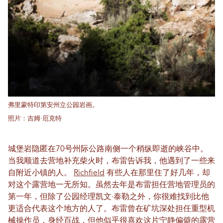
弗里蒙特印第安州立公园岩画。
照片：吉姆·厄克特
城堡岩隐匿在70号州际公路南侧一个稍纵即逝的峡谷中。
当我顺道去营地补充柴火时，布雷告诉我，他遇到了一些来
自附近小镇的人。
Richfield
有些人在那里住了好几年，却
对这个露营地一无所知。虽然去年是布雷担任营地管理员的
第一年，但除了公园经理凯文·泰勒之外，你很难找到比他
更适合代表这个地方的人了。布雷曾在矿坑深处担任重型机
械操作员，身经百战，但他似乎很喜欢这片宁静偏僻的露营