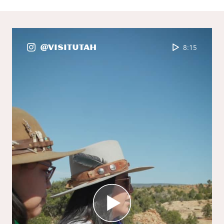
@VisitUtah
8:15