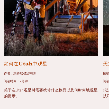
如何在Utah中观星
天
作者：惠特尼·查尔德斯
撰稿
阅读时间：7分钟
阅读
关于在Utah观星时需要携带什么物品以及何时何地观星
想
的提示。
技