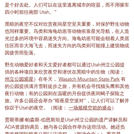
是个好去处。人们可以在这里逃离城市的喧嚣，而不用驱车
四小时前往南部 Utah。”
黑暗的夜空不仅对欣赏夜间星空至关重要，对保护野生动物
也同样重要。鸟类和海龟幼崽等动物依靠星光导航，在人造
光过多的环境中容易迷失方向。海龟幼崽可能会朝着人类居
住区而非大海飞去，而迷失方向的鸟类则可能撞上建筑物或
因疲劳而坠落。
野生动物爱好者和天文爱好者都可以通过Utah州立公园提
供的各种项目来欣赏夜空和潜伏在黑暗中的生物（阅读：
州立公园观星
）在冬天，
Wasatch Mountain State Park
有
的公园提供满月雪鞋徒步之旅，并有机会寻找猫头鹰和其他
夜行动物；有的公园则在温暖的月份提供夜间蝎子探险之
旅。许多公园还会举办“暗夜星空派对”，让人们可以了解并
惊叹于Utah的夜空。（阅读：
一场规模空前的盛会
）
贾斯蒂娜·帕森斯-伯恩斯坦是Utah州立公园的遗产讲解员和
ADA资源协调员，她与各公园合作举办这些活动。她还负