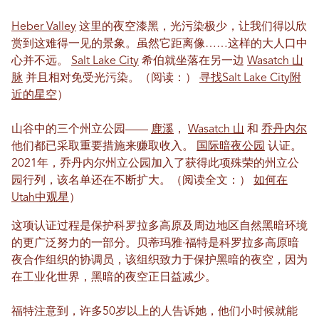
Heber Valley
这里的夜空漆黑，光污染极少，让我们得以欣
赏到这难得一见的景象。虽然它距离像……这样的大人口中
心并不远。
Salt Lake City
希伯就坐落在另一边
Wasatch 山
脉
并且相对免受光污染。（阅读：）
寻找Salt Lake City附
近的星空
）
山谷中的三个州立公园——
鹿溪
，
Wasatch 山
和
乔丹内尔
他们都已采取重要措施来赚取收入。
国际暗夜公园
认证。
2021年，乔丹内尔州立公园加入了获得此项殊荣的州立公
园行列，该名单还在不断扩大。（阅读全文：）
如何在
Utah中观星
）
这项认证过程是保护科罗拉多高原及周边地区自然黑暗环境
的更广泛努力的一部分。贝蒂玛雅·福特是科罗拉多高原暗
夜合作组织的协调员，该组织致力于保护黑暗的夜空，因为
在工业化世界，黑暗的夜空正日益减少。
福特注意到，许多50岁以上的人告诉她，他们小时候就能