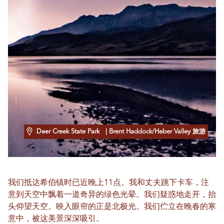
Deer Creek State Park
| Brent Haddock/Heber Valley 旅游
我们抵达希伯镇时已近晚上11点。我和丈夫跳下卡车，注
意到天空中飘着一道奇异的绿色光晕。我们疑惑地走开，抬
头仰望天空。映入眼帘的正是北极光。我们伫立在晚春的寒
意中，被这美景深深吸引。