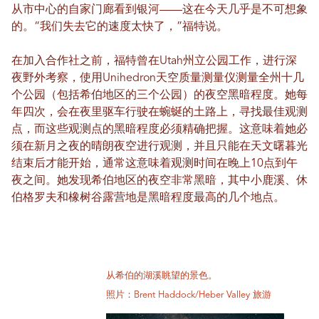
从市中心的自家门廊看到银河——这在今天几乎是不可想象
的。“我们失去它的速度太快了，”福特说。
在加入合作社之前，福特曾在Utah州立公园工作，进行深
夜野外考察，使用Unihedron天空质量测量仪测量全州十几
个公园（包括希伯地区的三个公园）的夜空黑暗程度。她每
年四次，会在夜里驱车行驶在蜿蜒的土路上，寻找最佳观测
点，而这些观测点的黑暗程度必须精确把握。这意味着她必
须在新月之夜的晴朗夜空进行观测，并且只能在天文曙暮光
结束后才能开始，通常这意味着观测时间在晚上10点到午
夜之间。她发现希伯地区的夜空非常黑暗，其中小鹿溪、休
伯格罗夫和橡树谷露营地是黑暗程度最高的几个地点。
从希伯的湖溪眺望的景色。
照片：Brent Haddock/Heber Valley 旅游