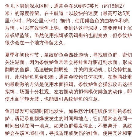
鱼儿下潜到深水区时，通常会在60到90英尺（约18到27
米）的深度停留。在主航道上以较快的速度（最高可达5英
里/小时，约8公里/小时）拖钓，使用鲱鱼色的曲柄饵和亮
片饵，可以有效诱鱼上钩。要到达这些深度，需要使用下沉
器或铅坠线。虽然使用拟饵或活饵垂钓也能奏效，但条纹鲈
很少会在一个地方停留太久。
夏季和初秋时节，条纹鲈鱼会四处游动，寻找鲱鱼群。密切
关注湖面，因为条纹鲈鱼常常会将鲱鱼群驱赶到水面，形成
翻腾的鱼群。迅速驶向翻腾处，并关闭发动机，以免惊扰鱼
群。此时鲈鱼觅食积极，通常会咬钩任何拟饵。在翻腾处垂
钓最刺激的方法是使用水面拟饵。条纹鲈鱼会猛烈攻击这些
拟饵，场面十分壮观。左右摆动的拟饵模仿鲱鱼的动作，即
使水面平静无波，也能吸引条纹鲈鱼的注意。
鱼群爆发可能随时随地发生。如果您计划连续多天垂钓条纹
鲈，请记录鱼群爆发发生的时间和地点；它们通常会在同一
时间出现在同一地点。如果鱼群爆发停止，不要离开。条纹
鲈会在该区域徘徊，寻找昏迷或受伤的鲱鱼。使用亮片和带