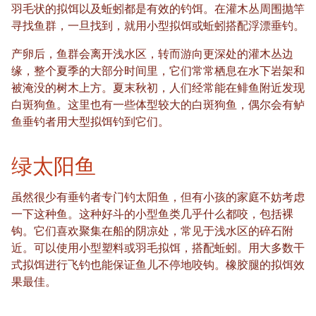
羽毛状的拟饵以及蚯蚓都是有效的钓饵。在灌木丛周围抛竿
寻找鱼群，一旦找到，就用小型拟饵或蚯蚓搭配浮漂垂钓。
产卵后，鱼群会离开浅水区，转而游向更深处的灌木丛边
缘，整个夏季的大部分时间里，它们常常栖息在水下岩架和
被淹没的树木上方。夏末秋初，人们经常能在鲱鱼附近发现
白斑狗鱼。这里也有一些体型较大的白斑狗鱼，偶尔会有鲈
鱼垂钓者用大型拟饵钓到它们。
绿太阳鱼
虽然很少有垂钓者专门钓太阳鱼，但有小孩的家庭不妨考虑
一下这种鱼。这种好斗的小型鱼类几乎什么都咬，包括裸
钩。它们喜欢聚集在船的阴凉处，常见于浅水区的碎石附
近。可以使用小型塑料或羽毛拟饵，搭配蚯蚓。用大多数干
式拟饵进行飞钓也能保证鱼儿不停地咬钩。橡胶腿的拟饵效
果最佳。