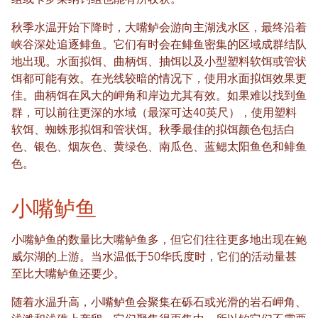
组或卡罗莱纳钓组也能有所收获。
秋季水温开始下降时，大嘴鲈会游向主湖浅水区，最终沿着
峡谷深处追逐鲱鱼。它们有时会在鲱鱼密集的区域成群结队
地出现。水面拟饵、曲柄饵、抽饵以及小型塑料软饵或管状
饵都可能有效。在光线较暗的情况下，使用水面拟饵效果更
佳。曲柄饵在风大的岬角和岸边尤其有效。如果难以找到鱼
群，可以前往更深的水域（最深可达40英尺），使用塑料
软饵、蜘蛛形拟饵和管状饵。秋季最佳的拟饵颜色包括白
色、银色、烟灰色、黄绿色、南瓜色、蓝鳃太阳鱼色和鲱鱼
色。
小嘴鲈鱼
小嘴鲈鱼的数量比大嘴鲈鱼多，但它们往往更多地出现在鲍
威尔湖的上游。当水温低于50华氏度时，它们的活动量甚
至比大嘴鲈鱼还要少。
随着水温升高，小嘴鲈鱼会聚集在砾石或光滑的岩石岬角、