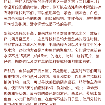
钓到。垂钓大嘴鲈鱼的最佳时机之一是冬末（二月和三月）
水温开始回暖的时候。此时，你可以在浅滩和深水附近的碎
石堆附近找到它们，可以使用黑色、紫色、烟灰色、白色、
黄绿色和螯虾色的拟饵，例如猪嘴钩、旋转亮片、塑料蜥蜴
和蜘蛛形拟饵。活水蝾螈也是不错的选择。
随着水温持续升高，越来越多的鱼群聚集在浅水区，准备产
卵（四月至五月）。这是寻找和垂钓大量鱼类的最佳时机。
寻找有灌木或树木的浅滩、平坦的碎石滩以及主航道中的小
型水湾，这些地方都是产卵鱼群的聚集地。它们通常生活在
水深不足15英尺（约4.5米）的地方。此时，旋转亮片、猪
仔钩、蜘蛛钩以及防挂草的塑料管或软饵都非常有效。
产卵后，鱼群会离开浅水区，四处游动。盛夏时节它们可能
很难找到，但仍然可以钓到。清晨和傍晚可以用表层拟饵和
抽饵作钓。白天，可以寻找破损的阴凉岩石、峭壁和主湖岬
角。使用3到5英寸的塑料软饵，例如蛆虫、蠕虫、蜘蛛形
拟饵和管状饵。最有效的颜色是烟灰色、西瓜色、蓝鳃太阳
鱼色、小龙虾色和白色。在鱼情不佳的日子里，使用分铅钓