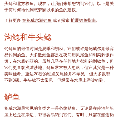
头鲶和北方梭鱼。现在，让我们来帮您钓到它们。以下是关
于何时何地钓到您梦寐以求的鱼的建议。
了解更多
在鲍威尔湖钓鱼
或者探索
扩展钓鱼指南
。
沟鲶和牛头鲶
钓鲶鱼的最佳时间是夏季和初秋。它们或许是鲍威尔湖最容
易钓到的鱼。大多数鲶鱼都是在夜间用凤尾鱼和剩菜剩饭作
饵，在水底钓获的。虽然几乎在任何地方都能钓到鲶鱼，但
它们更喜欢浅滩沙地。鲶鱼常常被人忽略，但它其实是一种
美味佳肴。重达20磅的斑点叉尾鲶并不罕见，但大多数都
不到3磅。牛头鲶不太常见，但经常在水库上游被钓到。
鲈鱼
鲍威尔湖最常见的鱼类之一是条纹鲈鱼。无论是在停泊的船
屋上还是在岸边，都很容易钓到它们。有时，只需在船边扔