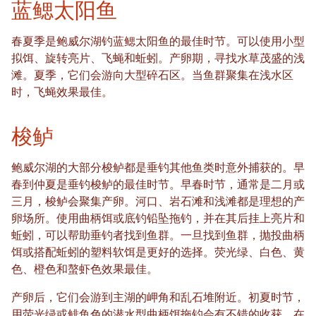
蓝鳃太阳鱼
春夏季是鲍威尔湖钓蓝鳃太阳鱼的最佳时节。可以使用小型
拟饵、旋转亮片、飞蝇和蚯蚓。产卵期，寻找水草茂盛的浅
滩。夏季，它们会游向大型碎石区。当鱼群聚集在浅水区
时，飞蝇效果最佳。
梭鲈
鲍威尔湖的大部分梭鲈都是垂钓其他鱼类时意外捕获的。早
春到仲夏是垂钓梭鲈的最佳时节。早春时节，通常是二月或
三月，梭鲈会聚集产卵。河口、岩石滩和浅滩都是理想的产
卵场所。使用曲柄饵或底钓铅坠拖钓，并在其后挂上亮片和
蚯蚓，可以帮助垂钓者找到鱼群。一旦找到鱼群，抛投曲柄
饵或搭配蚯蚓的塑料软饵是更好的选择。荧光绿、白色、黄
色、橙色和螯虾色效果最佳。
产卵后，它们会游到主湖的岬角和乱石堆附近。初夏时节，
用荧光绿或鲱鱼色的潜水型曲柄饵拖钓会有不错的收获。在