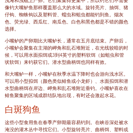
浅滩和浅礁上产卵。它们聚集得更集中，所以钓它们不需要
像钓大嘴鲈鱼那样覆盖那么大的水域。旋转亮片、抽饵、猪
仔钩、蜘蛛钩以及塑料管、蠕虫和蛆虫都能钓到鱼。烟灰
色、荧光绿、西瓜红、南瓜色、白色和黑色都是不错的颜色
选择。
小嘴鲈的产卵期比大嘴鲈长，通常在五月底结束。产卵后，
小嘴鲈会聚集在主湖的岬角和乱石堆附近，在光线较暗的时
候，可以用水面拟饵或3到4英寸的塑料软饵（如蛆虫和管
状软饵）来钓获它们。潜水型曲柄饵也同样有效。
和大嘴鲈一样，小嘴鲈在秋季水温下降时也会游向浅水区。
可以用小型拟饵（颜色类似鲱鱼或小龙虾）、水面拟饵和潜
水型曲柄饵在岸边、岬角和乱石堆附近垂钓。小嘴鲈喜欢在
鲱鱼聚集的区域成群结队地出现，有时还会激起水花。
白斑狗鱼
这些小型食用鱼在春季产卵期最容易钓到。在峡谷深处被水
淹没的灌木丛中寻找它们。小型旋转亮片、曲柄饵、塑料或