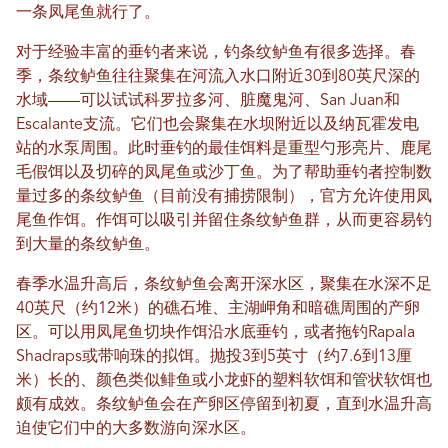
一条凤尾鱼就行了。
对于经验丰富的垂钓者来说，钓条纹鲈鱼有很多选择。春
季，条纹鲈鱼往往聚集在河流入水口附近30到80英尺深的
水域——可以试试科罗拉多河、脏魔鬼河、San Juan和
Escalante支流。它们也会聚集在水坝附近以及纳瓦霍发电
站的水泵周围。此时垂钓的最佳饵料是重型勺形亮片、鹿尾
毛假饵以及切碎的凤尾鱼或沙丁鱼。为了帮助垂钓者控制数
量过多的条纹鲈鱼（目前没有捕捞限制），官方允许使用凤
尾鱼作饵。作饵可以吸引并留住条纹鲈鱼群，从而更容易钓
到大量的条纹鲈鱼。
春季水温升高后，条纹鲈鱼会离开深水区，聚集在水深不足
40英尺（约12米）的礁石堆、主湖岬角和暗礁周围的产卵
区。可以用凤尾鱼切块作饵沿水底垂钓，或者拖钓Rapala
Shadraps或带响珠的拟饵。抛投3到5英寸（约7.6到13厘
米）长的、颜色类似鲱鱼或小龙虾的塑料软饵和管状软饵也
颇有成效。条纹鲈鱼会在产卵区停留到初夏，直到水温升高
迫使它们中的大多数游向深水区。