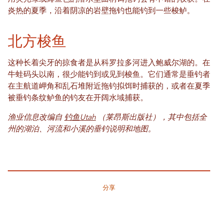
炎热的夏季，沿着阴凉的岩壁拖钓也能钓到一些梭鲈。
北方梭鱼
这种长着尖牙的掠食者是从科罗拉多河进入鲍威尔湖的。在
牛蛙码头以南，很少能钓到或见到梭鱼。它们通常是垂钓者
在主航道岬角和乱石堆附近拖钓拟饵时捕获的，或者在夏季
被垂钓条纹鲈鱼的钓友在开阔水域捕获。
渔业信息改编自
钓鱼Utah
（莱昂斯出版社），其中包括全
州的湖泊、河流和小溪的垂钓说明和地图。
分享