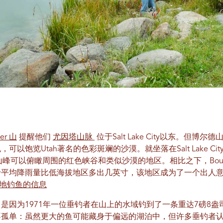
der 山
提醒他们
尤因塔山脉
位于Salt Lake City以东。但
以饱览Utah著名的色彩斑斓的沙漠。就坐落在Salt Lake Ci
的山峰可以俯瞰周围的红色峡谷和类似沙漠的地区。相比之下，Boul
于平均降雨量比低海拔地区多出几英寸，该地区成为了一个出人
r山地钓鱼的信息
是因为1971年一位垂钓者在山上的水域钓到了一条重达7磅8
不孤单：虽然更大的鱼可能藏身于偏远的湖泊中，但许多垂钓者