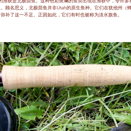
种独特的渔获是北极茴鱼。这种色彩斑斓的鱼类出现在渔获中，令许
。顾名思义，北极茴鱼并非Utah的原生鱼种。它们在犹他州（
，弥补了这一不足。正因如此，它们有时也被称为淡水旗鱼。