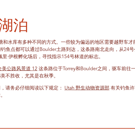
湖泊
泊、池塘和水库有多种不同的方式。一些较为偏远的地区需要越野车
门钓鱼点都可以通过Boulder土路到达，这条路南北走向，从2
佩里·伊根孵化场后，寻找指示154号林道的标志。
全美公路风景道 12
这条路位于Torrey和Boulder之间，驱车
都美不胜收，尤其是在秋季。
同，请务必仔细阅读以下规定：
Utah 野生动物资源部
有关钓鱼许
律。