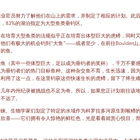
业官员努力了解他们在山上的需求，并制定了相应的计划。此后，该州
，83%的湖泊指定为大型鱼类垂钓区。
旨在培育大型鱼类的法规似乎正在培育出体型巨大的虎鳟，同时
们有极大的机会钓到“大鱼”——或者至少，在前往Boulder山
丽的鱼。
的鱼（其中一些体型巨大，足以成为垂钓者的奖杯），千万不要
成为垂钓者们的热门目标鱼种。这种杂交鱼不育，生长迅速，因
是利用了这一点，在这里钓获这些快速生长的虎鳟，留下了终生
来几年内州纪录被挑战也不足为奇。所以，如果您正计划前往该
录不远了。
青睐。生物学家们划定了特定的水域作为科罗拉多河原生割喉鳟
人欣喜——它们拥有令人惊艳的鲜红色，光是看着就赏心悦目，