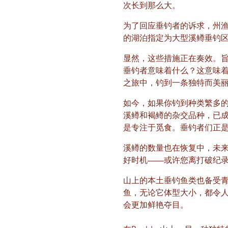
次长到那么大。
为了回应垂钓者的诉求，州渔
的湖泊指定为大型溪鳟垂钓区
显然，这些措施正在奏效。
垂钓者意味着什么？这意味着他
之旅中，钓到一条独特而美
如今，如果你钓到种类繁多
溪鳟和褐鳟的杂交品种，已
是专注于觅食。垂钓者们正
溪鳟的数量也在恢复中，未
好时机——或许您离打破纪
山上的本土垂钓鱼类也备受
鱼，无论它体型大小，都令
会更加鲜艳夺目。