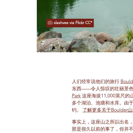
slashvee via Flickr CC*
人们经常说他们的旅行
Boul
东西——令人惊叹的壮丽景色，可
Park
这座海拔11,000英尺
多个湖泊、池塘和水库。由
钓。
了解更多关于Boulde
事实上，这座山之所以出名，
那是很久以前的事了，你并