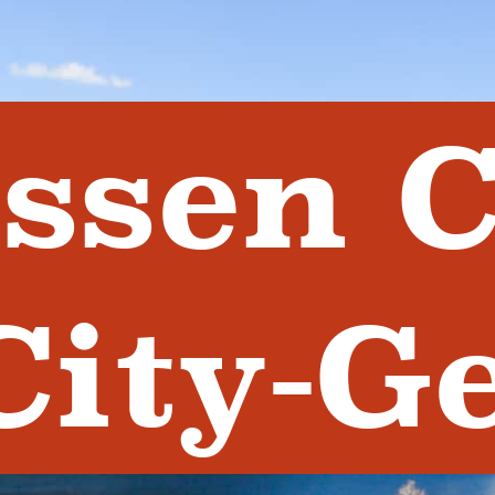
issen 
City-G