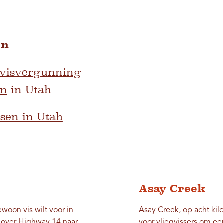
en
 visvergunning
en
in Utah
ssen in Utah
Asay Creek
ewoon vis wilt voor in
Asay Creek, op acht kil
s over Highway 14 naar
voor vliegvissers om een