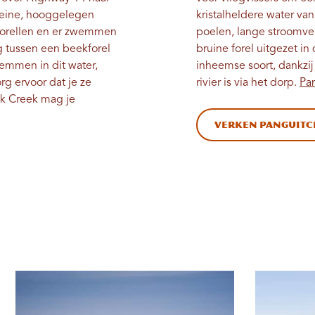
kleine, hooggelegen
kristalheldere water va
gforellen en er zwemmen
poelen, lange stroomve
ng tussen een beekforel
bruine forel uitgezet in
wemmen in dit water,
inheemse soort, dankzi
rg ervoor dat je ze
rivier is via het dorp.
Pa
uck Creek mag je
Verken Panguitc