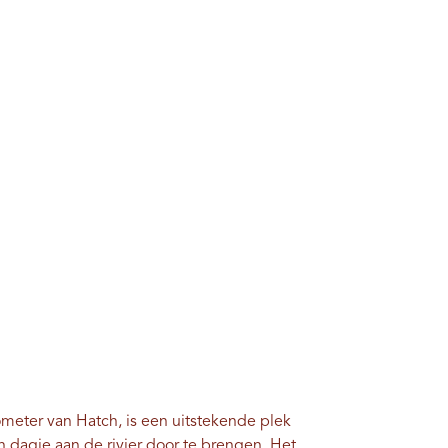
ometer van Hatch, is een uitstekende plek
 ​​dagje aan de rivier door te brengen. Het