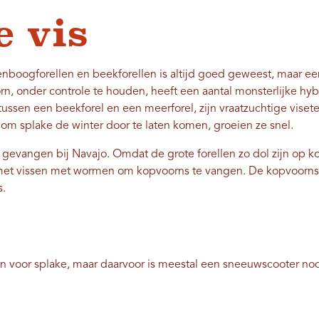
e vis
genboogforellen en beekforellen is altijd goed geweest, maar e
orn, onder controle te houden, heeft een aantal monsterlijke hy
 tussen een beekforel en een meerforel, zijn vraatzuchtige viset
 om splake de winter door te laten komen, groeien ze snel.
lo gevangen bij Navajo. Omdat de grote forellen zo dol zijn op 
o met vissen met wormen om kopvoorns te vangen. De kopvoorn
s.
ijn voor splake, maar daarvoor is meestal een sneeuwscooter no