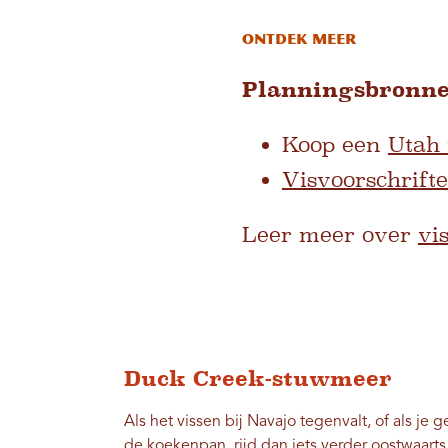
Ontdek meer
Planningsbronn
Koop een
Utah
Visvoorschrift
Leer meer over
vi
Duck Creek-stuwmeer
Als het vissen bij Navajo tegenvalt, of als je g
de koekenpan, rijd dan iets verder oostwaart