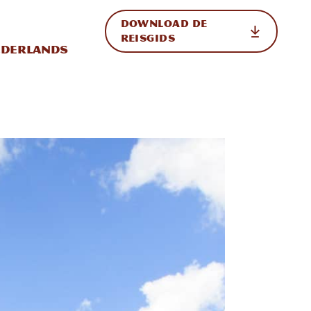
DOWNLOAD DE
p de site
ternationale weergave in-/uitschakelen
REISGIDS
derlands