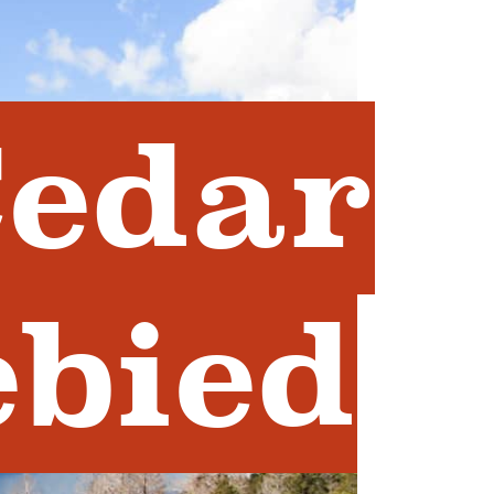
Cedar
ebied