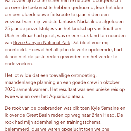
Na zoveel tijd achter schermen te hebben doorgebracht
en over de toekomst te hebben gedroomd, leek het idee
om een ​​gloednieuwe fietsroute te gaan rijden een
verzinsel van mijn wildste fantasie. Nadat ik de afgelopen
25 jaar de puzzelstukjes van het landschap van Southern
Utah in elkaar had gezet, was er een stuk land ten noorden
van
Bryce Canyon National Park
Dat bleef voor mij
onontdekt. ​​Hoewel het altijd in de verte opdoemde, had
ik nog niet de juiste reden gevonden om het verder te
onderzoeken.
Het lot wilde dat een toevallige ontmoeting,
maandenlange planning en een goede crew in oktober
2020 samenkwamen. Het resultaat was een unieke reis op
twee wielen over het Aquariusplateau.
De rook van de bosbranden was dik toen Kyle Samaine en
ik over de Great Basin reden op weg naar Brian Head. De
rook had mijn ademhaling en trainingsschema
belemmerd, dus we waren opgelucht toen we ons