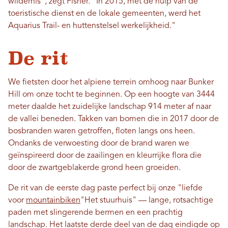
wildernis", zegt Fisher. "In 2015, met de hulp van de
toeristische dienst en de lokale gemeenten, werd het
Aquarius Trail- en huttenstelsel werkelijkheid."
De rit
We fietsten door het alpiene terrein omhoog naar Bunker
Hill om onze tocht te beginnen. Op een hoogte van 3444
meter daalde het zuidelijke landschap 914 meter af naar
de vallei beneden. Takken van bomen die in 2017 door de
bosbranden waren getroffen, floten langs ons heen.
Ondanks de verwoesting door de brand waren we
geïnspireerd door de zaailingen en kleurrijke flora die
door de zwartgeblakerde grond heen groeiden.
De rit van de eerste dag paste perfect bij onze "liefde
voor
mountainbiken
"Het stuurhuis" — lange, rotsachtige
paden met slingerende bermen en een prachtig
landschap. Het laatste derde deel van de dag eindigde op