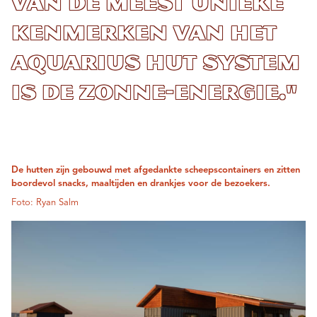
van de meest unieke
kenmerken van het
Aquarius Hut System
is de zonne-energie."
De hutten zijn gebouwd met afgedankte scheepscontainers en zitten
boordevol snacks, maaltijden en drankjes voor de bezoekers.
Foto: Ryan Salm