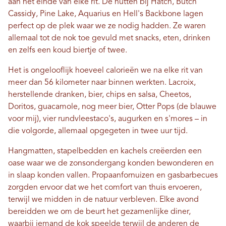
aan het einde van elke rit. De hutten bij Hatch, Butch
Cassidy, Pine Lake, Aquarius en Hell's Backbone lagen
perfect op de plek waar we ze nodig hadden. Ze waren
allemaal tot de nok toe gevuld met snacks, eten, drinken
en zelfs een koud biertje of twee.
Het is ongelooflijk hoeveel calorieën we na elke rit van
meer dan 56 kilometer naar binnen werkten. Lacroix,
herstellende dranken, bier, chips en salsa, Cheetos,
Doritos, guacamole, nog meer bier, Otter Pops (de blauwe
voor mij), vier rundvleestaco's, augurken en s'mores – in
die volgorde, allemaal opgegeten in twee uur tijd.
Hangmatten, stapelbedden en kachels creëerden een
oase waar we de zonsondergang konden bewonderen en
in slaap konden vallen. Propaanfornuizen en gasbarbecues
zorgden ervoor dat we het comfort van thuis ervoeren,
terwijl we midden in de natuur verbleven. Elke avond
bereidden we om de beurt het gezamenlijke diner,
waarbij iemand de kok speelde terwijl de anderen de