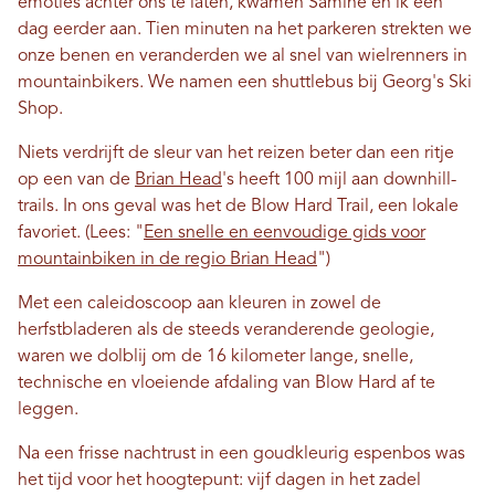
emoties achter ons te laten, kwamen Samine en ik een
dag eerder aan. Tien minuten na het parkeren strekten we
onze benen en veranderden we al snel van wielrenners in
mountainbikers. We namen een shuttlebus bij Georg's Ski
Shop.
Niets verdrijft de sleur van het reizen beter dan een ritje
op een van de
Brian Head
's heeft 100 mijl aan downhill-
trails. In ons geval was het de Blow Hard Trail, een lokale
favoriet. (Lees: "
Een snelle en eenvoudige gids voor
mountainbiken in de regio Brian Head
")
Met een caleidoscoop aan kleuren in zowel de
herfstbladeren als de steeds veranderende geologie,
waren we dolblij om de 16 kilometer lange, snelle,
technische en vloeiende afdaling van Blow Hard af te
leggen.
Na een frisse nachtrust in een goudkleurig espenbos was
het tijd voor het hoogtepunt: vijf dagen in het zadel