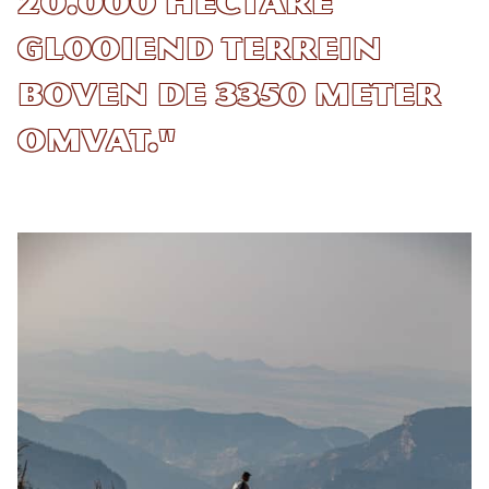
20.000 hectare
glooiend terrein
boven de 3350 meter
omvat."