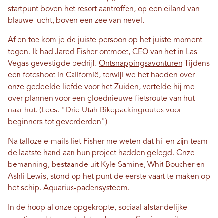
startpunt boven het resort aantroffen, op een eiland van
blauwe lucht, boven een zee van nevel.
Af en toe kom je de juiste persoon op het juiste moment
tegen. Ik had Jared Fisher ontmoet, CEO van het in Las
Vegas gevestigde bedrijf.
Ontsnappingsavonturen
Tijdens
een fotoshoot in Californië, terwijl we het hadden over
onze gedeelde liefde voor het Zuiden, vertelde hij me
over plannen voor een gloednieuwe fietsroute van hut
naar hut. (Lees: "
Drie Utah Bikepackingroutes voor
beginners tot gevorderden
")
Na talloze e-mails liet Fisher me weten dat hij en zijn team
de laatste hand aan hun project hadden gelegd. Onze
bemanning, bestaande uit Kyle Samine, Whit Boucher en
Ashli ​​Lewis, stond op het punt de eerste vaart te maken op
het schip.
Aquarius-padensysteem
.
In de hoop al onze opgekropte, sociaal afstandelijke