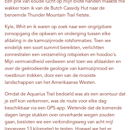
Een prik van koude lucht op mijn blote handen maakte me
wakker toen ik van de Butch Cassidy Hut naar de
beroemde Thunder Mountain Trail fietste.
Kyle, Whit en ik waren op zoek naar een ongrijpbare
zonsopgang die opkwam en onderging tussen elke
afdaling in de karmozijnrode rotsformaties. Toen we
eindelijk een soort summit bereikten, verlichtten
zonnestralen een verzameling rotspieken en hoodoo's.
Mijn vermoeidheid verdween snel toen we afdaalden en
over de geërodeerde geologie van karmozijnrood en
roestbruin trokken, door een van de mooiste
landschappen van het Amerikaanse Westen.
Omdat de Aquarius Trail bedoeld was als een avontuur dat
je zelf kon verkennen, was de route voor elke dag
beschikbaar via een GPS-app. Wetende dat de komende
dagen lange stukken over onverharde wegen zouden
gaan, besloten we een verbindingsweg van acht mijl
(ongeveer 13 kilometer) te testen. Hoewel we het er