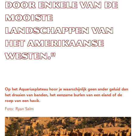
door enkele van de
mooiste
landschappen van
het Amerikaanse
Westen."
Op het Aquariusplateau hoor je waarschijnlijk geen ander geluid dan
het draaien van banden, het eenzame burlen van een eland of de
roep van een havik.
Foto: Ryan Salm