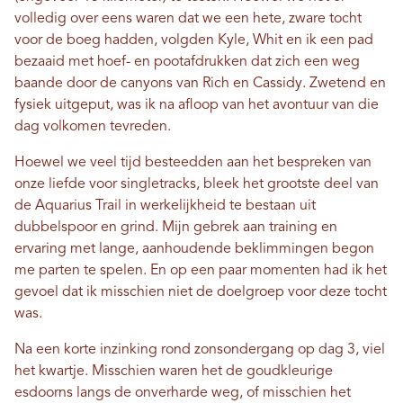
volledig over eens waren dat we een hete, zware tocht
voor de boeg hadden, volgden Kyle, Whit en ik een pad
bezaaid met hoef- en pootafdrukken dat zich een weg
baande door de canyons van Rich en Cassidy. Zwetend en
fysiek uitgeput, was ik na afloop van het avontuur van die
dag volkomen tevreden.
Hoewel we veel tijd besteedden aan het bespreken van
onze liefde voor singletracks, bleek het grootste deel van
de Aquarius Trail in werkelijkheid te bestaan ​​uit
dubbelspoor en grind. Mijn gebrek aan training en
ervaring met lange, aanhoudende beklimmingen begon
me parten te spelen. En op een paar momenten had ik het
gevoel dat ik misschien niet de doelgroep voor deze tocht
was.
Na een korte inzinking rond zonsondergang op dag 3, viel
het kwartje. Misschien waren het de goudkleurige
esdoorns langs de onverharde weg, of misschien het