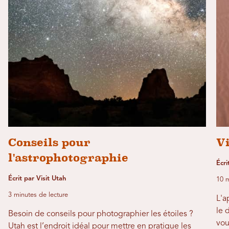
Conseils pour
Vi
l'astrophotographie
Écr
Écrit par Visit Utah
10 m
3 minutes de lecture
L'a
le 
Besoin de conseils pour photographier les étoiles ?
vou
Utah est l’endroit idéal pour mettre en pratique les