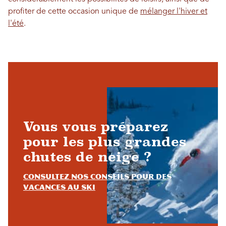
profiter de cette occasion unique de
mélanger l'hiver et
l'été
.
Vous vous préparez
pour les plus grandes
chutes de neige ?
Consultez nos conseils pour des
vacances au ski