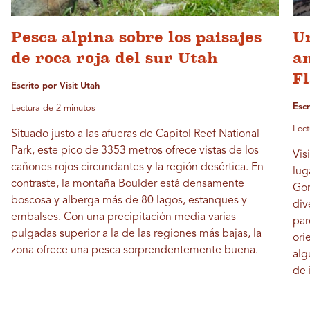
Pesca alpina sobre los paisajes
Un
de roca roja del sur Utah
an
F
Escrito por Visit Utah
Escr
Lectura de 2 minutos
Lect
Situado justo a las afueras de Capitol Reef National
Park, este pico de 3353 metros ofrece vistas de los
Vis
cañones rojos circundantes y la región desértica. En
lug
contraste, la montaña Boulder está densamente
Gor
boscosa y alberga más de 80 lagos, estanques y
div
embalses. Con una precipitación media varias
par
pulgadas superior a la de las regiones más bajas, la
ori
zona ofrece una pesca sorprendentemente buena.
alg
de 