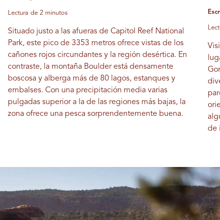
Escr
Lectura de 2 minutos
Lect
Situado justo a las afueras de Capitol Reef National
Park, este pico de 3353 metros ofrece vistas de los
Vis
cañones rojos circundantes y la región desértica. En
lug
contraste, la montaña Boulder está densamente
Gor
boscosa y alberga más de 80 lagos, estanques y
div
embalses. Con una precipitación media varias
par
pulgadas superior a la de las regiones más bajas, la
ori
zona ofrece una pesca sorprendentemente buena.
alg
de 