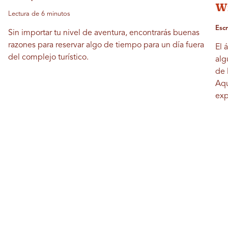
W
Lectura de 6 minutos
Esc
Sin importar tu nivel de aventura, encontrarás buenas
razones para reservar algo de tiempo para un día fuera
El 
del complejo turístico.
alg
de 
Aqu
exp