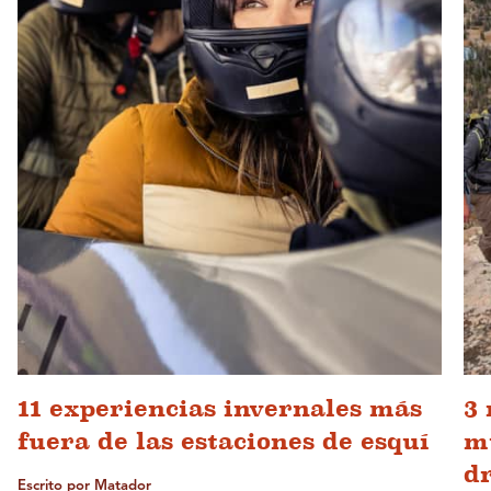
11 experiencias invernales más
3 
fuera de las estaciones de esquí
mu
d
Escrito por Matador