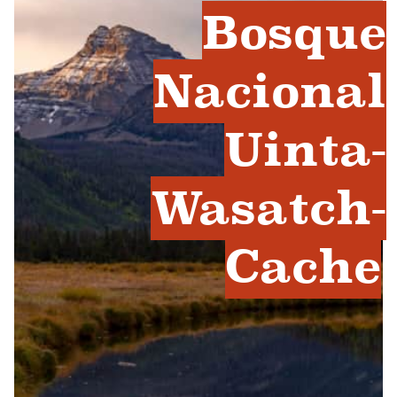
Bosque
Nacional
Uinta-
Wasatch-
Cache