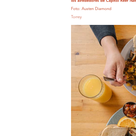
los alrededores de Capitol Reef Nat
Foto: Austen Diamond
Torrey