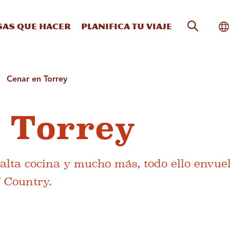
Búsqueda
Al
sas que hacer
Planifica tu viaje
Cenar en Torrey
 Torrey
 alta cocina y mucho más, todo ello envuel
f Country.