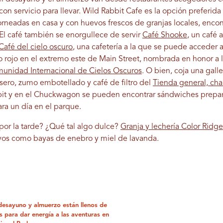
s con servicio para llevar. Wild Rabbit Cafe es la opción preferi
orneadas en casa y con huevos frescos de granjas locales, encon
. El café también se enorgullece de servir
Café Shooke
, un café 
Café del cielo oscuro
, una cafetería a la que se puede acceder 
o rojo en el extremo este de Main Street, nombrada en honor a 
unidad Internacional de Cielos Oscuros
. O bien, coja una gall
ero, zumo embotellado y café de filtro del
Tienda general, cha
bit y en el Chuckwagon se pueden encontrar sándwiches prepa
ra un día en el parque.
or la tarde? ¿Qué tal algo dulce?
Granja y lechería Color Ridge
ivos como bayas de enebro y miel de lavanda.
desayuno y almuerzo están llenos de
 para dar energía a las aventuras en