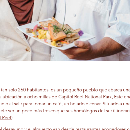
 tan solo 260 habitantes, es un pequeño pueblo que abarca una
 su ubicación a ocho millas de
Capitol Reef National Park,
Este en
e o al salir para tomar un café, un helado o cenar. Situado a una
le ser un poco más fresco que sus homólogos del sur (Itinerar
 Reef
).
 el desayuno y el almuerzo van desde restaurantes acogedores c