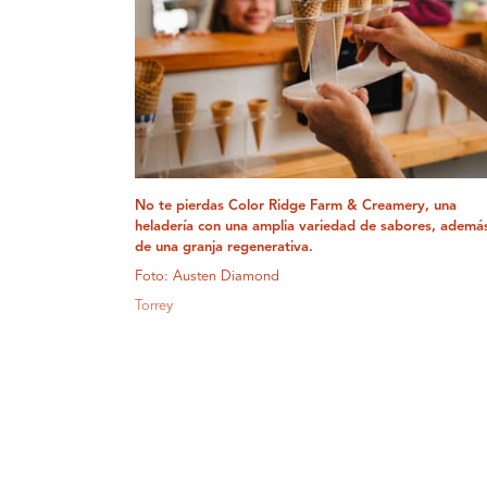
No te pierdas Color Ridge Farm & Creamery, una
heladería con una amplia variedad de sabores, ademá
de una granja regenerativa.
Foto: Austen Diamond
Torrey