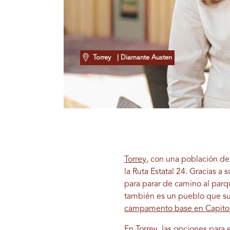
Torrey
| Diamante Austen
Torrey
, con una población de
la Ruta Estatal 24. Gracias a
para parar de camino al parqu
también es un pueblo que sue
campamento base en Capitol
En Torrey, las opciones para