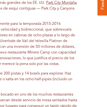
 más grandes de los EE. UU.
Park City Montaña
nes de esquí contiguas — Park City y Canyons
icamente para la temporada 2015-2016
a velocidad y bidireccional, que sobrevuela
ores en cabinas de ocho plazas a lo largo de
ilverlode de Vail del telesilla Flatiron de
 con una inversión de 50 millones de dólares,
l nuevo restaurante Miners Camp con capacidad
novaciones, lo que justifica el precio de los
er merece la pena solo por las vistas.
e 300 pistas y 14 bowls para explorar. Haz
 o salta en los ocho half-pipes (incluido un
un bocado en uno de los muchos restaurantes
arcan desde servicio de mesa sentados hasta
por lugares para conseguir un tazón rápido de