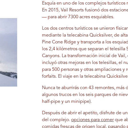
Esquía en uno de los complejos turísticos
En 2015, Vail Resorts fusionó dos estacio
— para abrir 7300 acres esquiables.
Los dos centros turísticos se unieron fís
mediante la telecabina Quicksilver, de alt
Pine Cone Ridge y transporta a los esquiad
los 2,4 kilómetros que separan el telesilla S
Canyons. La transformación inicial de Vail,
incluyó otras mejoras en los telesillas, e
para 500 personas y otras ampliaciones y re
forfaits. El viaje en la telecabina Quicksilv
Nunca te aburrirás con 43 remontes, más d
algunos trucos en los seis parques de nieve
half-pipe y un minipipe).
Después de abrir el apetito, disfrute de 
del complejo.
opciones para comer
que ab
comidas frescas de origen local, pasando 