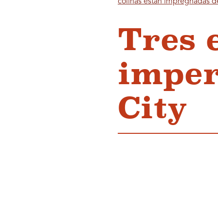
colinas están impregnadas d
Tres 
imper
City