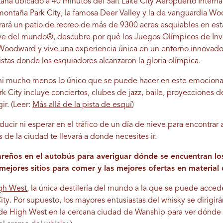
aña ubicado a 40 minutos del Salt Lake City Aeropuerto Internac
montaña Park City, la famosa Deer Valley y la de vanguardia Wo
rará un patio de recreo de más de 9300 acres esquiables en est
ieve del mundo®, descubre por qué los Juegos Olímpicos de Inv
 Woodward y vive una experiencia única en un entorno innovador
istas donde los esquiadores alcanzaron la gloria olímpica.
 ni mucho menos lo único que se puede hacer en este emocion
k City incluye conciertos, clubes de jazz, baile, proyecciones 
ir. (Leer:
Más allá de la pista de esquí
)
ducir ni esperar en el tráfico de un día de nieve para encontrar
s de la ciudad te llevará a donde necesites ir.
areños en el autobús para averiguar dónde se encuentran lo
 mejores sitios para comer y las mejores ofertas en material 
gh West
, la única destilería del mundo a la que se puede acce
ity. Por supuesto, los mayores entusiastas del whisky se dirigirán
e High West en la cercana ciudad de Wanship para ver dónde o