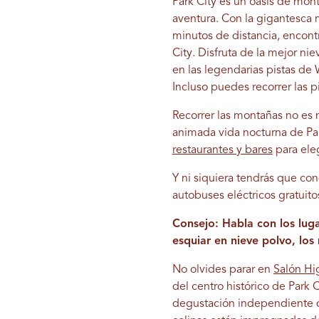
Park City es un oasis de mont
aventura. Con la gigantesca 
minutos de distancia, encont
City. Disfruta de la mejor n
en las legendarias pistas de
Incluso puedes recorrer las p
Recorrer las montañas no es
animada vida nocturna de Par
restaurantes y bares
para eleg
Y ni siquiera tendrás que con
autobuses eléctricos gratuito
Consejo: Habla con los lug
esquiar en nieve polvo, los
No olvides parar en
Salón Hi
del centro histórico de Park C
degustación independiente d