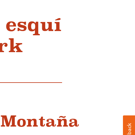
 esquí
rk
 Montaña