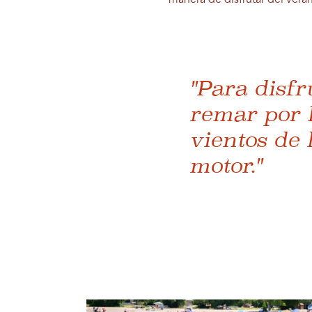
manera de disfrutar del vera
"Para disfr
remar por 
vientos de 
motor."