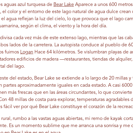
tes aguas azul turquesa de
Bear Lake
Aparece a unos 600 metros
el color y el entorno de este lago natural de agua dulce crean 
n el agua reflejan la luz del cielo, lo que provoca que el lago ca
amarina, según el clima, el viento y la hora del día.
 divisa cada vez más de este extenso lago, mientras que las cab
bos lados de la carretera. La autopista conduce al pueblo de 6
os fuimos
Logan
Hace 64 kilómetros. Se vislumbran playas de are
ntadores edificios de madera —restaurantes, tiendas de alquiler
tal del lago.
te del estado, Bear Lake se extiende a lo largo de 20 millas y 
n partes aproximadamente iguales en cada estado. A casi 6000 p
en más frescas que en las áreas circundantes, lo que convierte
 Con 48 millas de costa para explorar, temperaturas agradables 
fácil ver por qué Bear Lake constituye el corazón de la recreació
 rural, rumbo a las vastas aguas abiertas, mi remo de kayak corta 
zonte. Es un momento sublime que me arranca una sonrisa y me 