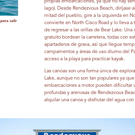
propias embarcaciones, ya que no hay servi
lago). Desde Rendezvous Beach, diríjase 
mitad del pueblo, gire a la izquierda en 
ara salir
convierte en North Cisco Road y lo lleva a 
de regresar a las orillas de Bear Lake. U
gratuito bordean la carretera, todas con e
apartaderos de grava, así que llegue tempr
campamentos y áreas de uso diurno del Par
acceso a la playa para practicar kayak.
Las canoas son una forma única de explorar
Lake, aunque no son tan populares ya que lo
embarcaciones a motor pueden dificultar u
profundas y arenosas de Rendezvous Beach
alquilar una canoa y disfrutar del agua co