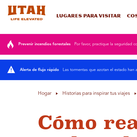
Lugares para visitar
Co
Skip to content
Prevenir incendios forestales
Por favor, practique la seguridad co
Alerta de flujo rápido
Las tormentas que azotan el estado han a
Hogar
Historias para inspirar tus viajes
Cómo rea