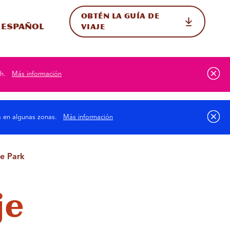
OBTÉN LA GUÍA DE
 en el sitio
ternar Internacional
Español
VIAJE
h.
Más información
as en algunas zonas.
Más información
te Park
je