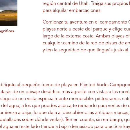
región central de Utah. Traiga sus propio
para alquilar embarcaciones.
Comienza tu aventura en el campamento O
playas norte u oeste del parque y elige cu
gníficas.
largo de la extensa costa. Ambas playas 
cualquier camino de la red de pistas de a
y ten la seguridad de que llegarás justo al
e, dirígete al pequeño tramo de playa en Painted Rocks Campgr
rutarás de un paisaje desértico más agreste con vistas a las monta
stigo de una vista especialmente memorable: pictogramas nati
illa del agua, a los que puedes acercarte remando para verlos de c
mienza a bajar, lo que deja al descubierto las antiguas marcas;
etalladas sobre dónde verlas). Ten en cuenta, sin embargo, que
 del agua en este lado tiende a bajar demasiado para practicar k