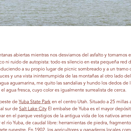
ventanas abiertas mientras nos desviamos del asfalto y tomamos 
co ni ruido de autopista: todo es silencio en esta pequeña red 
duciendo a su propio lugar de picnic sombreado y a un tramo d
ces y una vista ininterrumpida de las montañas al otro lado de
e agua aguamarina, me quito las sandalias y hundo los dedos de l
el agua fresca, cuyo color es igualmente surrealista de cerca.
 oeste de
Yuba State Park
en el centro Utah. Situado a 25 millas a
 al sur de
Salt Lake City
El embalse de Yuba es el mayor depósito
r en el parque vestigios de la antigua vida de los nativos amer
r el río Yuba, de caudal libre: herramientas de piedra, fragment
rte rupestre. En 1902, los agricultores y ganaderos locales com