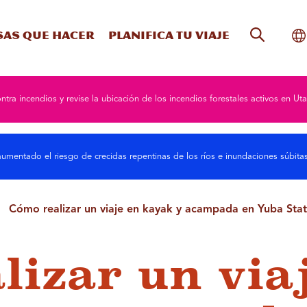
Búsqueda
Al
sas que hacer
Planifica tu viaje
ntra incendios y revise la ubicación de los incendios forestales activos en Uta
umentado el riesgo de crecidas repentinas de los ríos e inundaciones súbit
Cómo realizar un viaje en kayak y acampada en Yuba Sta
lizar un via