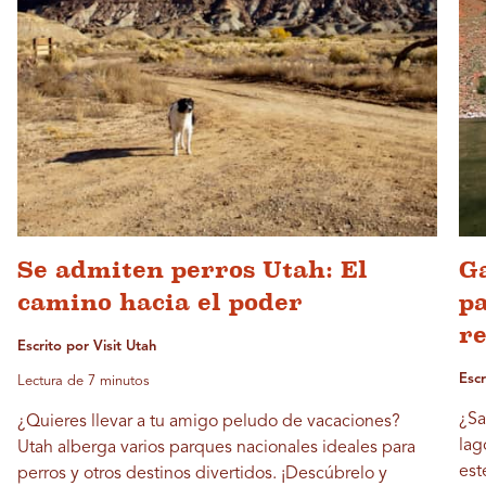
Se admiten perros Utah: El
G
camino hacia el poder
pa
r
Escrito por Visit Utah
Esc
Lectura de 7 minutos
¿Sa
¿Quieres llevar a tu amigo peludo de vacaciones?
lag
Utah alberga varios parques nacionales ideales para
est
perros y otros destinos divertidos. ¡Descúbrelo y