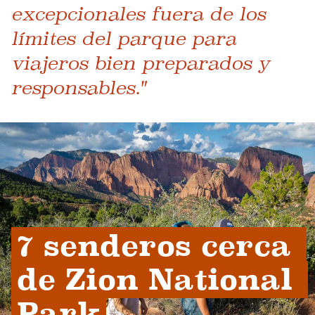
excepcionales fuera de los
límites del parque para
viajeros bien preparados y
responsables."
7 senderos cerca 
de Zion National 
Park