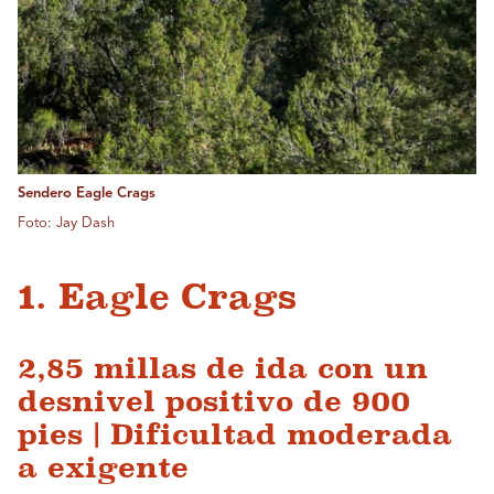
Sendero Eagle Crags
Foto: Jay Dash
1. Eagle Crags
2,85 millas de ida con un
desnivel positivo de 900
pies | Dificultad moderada
a exigente