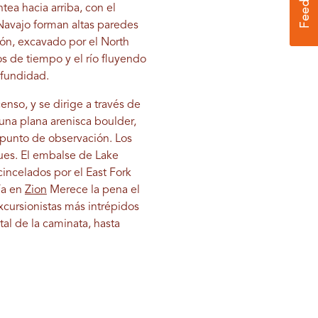
ea hacia arriba, con el
Navajo forman altas paredes
ón, excavado por el North
os de tiempo y el río fluyendo
ofundidad.
nso, y se dirige a través de
una plana arenisca boulder,
an punto de observación. Los
ques. El embalse de Lake
cincelados por el East Fork
ía en
Zion
Merece la pena el
xcursionistas más intrépidos
al de la caminata, hasta