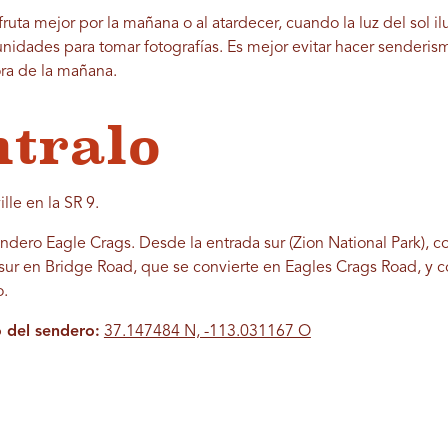
fruta mejor por la mañana o al atardecer, cuando la luz del sol i
nidades para tomar fotografías. Es mejor evitar hacer senderism
ra de la mañana.
tralo
lle en la SR 9.
endero Eagle Crags. Desde la entrada sur (Zion National Park), c
l sur en Bridge Road, que se convierte en Eagles Crags Road, y 
o.
 del sendero:
37.147484 N, -113.031167 O