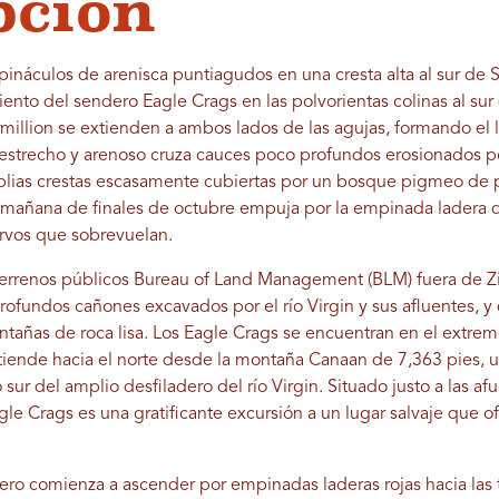
pción
ináculos de arenisca puntiagudos en una cresta alta al sur de S
ento del sendero Eagle Crags en las polvorientas colinas al sur d
rmillion se extienden a ambos lados de las agujas, formando el 
estrecho y arenoso cruza cauces poco profundos erosionados po
plias crestas escasamente cubiertas por un bosque pigmeo de 
a mañana de finales de octubre empuja por la empinada ladera d
ervos que sobrevuelan.
terrenos públicos Bureau of Land Management (BLM) fuera de Z
profundos cañones excavados por el río Virgin y sus afluentes,
ntañas de roca lisa. Los Eagle Crags se encuentran en el extre
xtiende hacia el norte desde la montaña Canaan de 7,363 pies,
sur del amplio desfiladero del río Virgin. Situado justo a las afu
le Crags es una gratificante excursión a un lugar salvaje que of
dero comienza a ascender por empinadas laderas rojas hacia las 