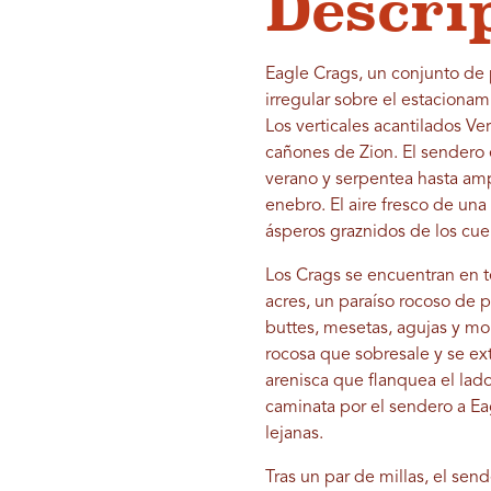
Descri
Eagle Crags, un conjunto de p
irregular sobre el estacionami
Los verticales acantilados Ve
cañones de Zion. El sendero 
verano y serpentea hasta am
enebro. El aire fresco de un
ásperos graznidos de los cu
Los Crags se encuentran en 
acres, un paraíso rocoso de 
buttes, mesetas, agujas y mo
rocosa que sobresale y se e
arenisca que flanquea el lado 
caminata por el sendero a Eag
lejanas.
Tras un par de millas, el sen