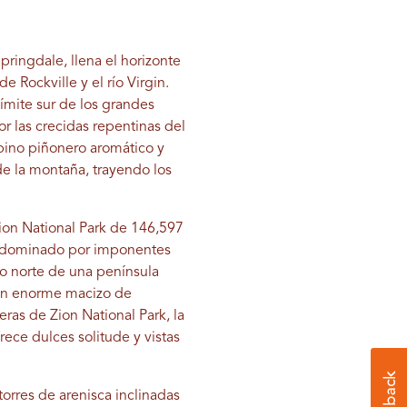
pringdale, llena el horizonte
e Rockville y el río Virgin.
límite sur de los grandes
r las crecidas repentinas del
pino piñonero aromático y
e la montaña, trayendo los
ion National Park de 146,597
 y dominado por imponentes
mo norte de una península
 un enorme macizo de
eras de Zion National Park, la
rece dulces solitude y vistas
torres de arenisca inclinadas