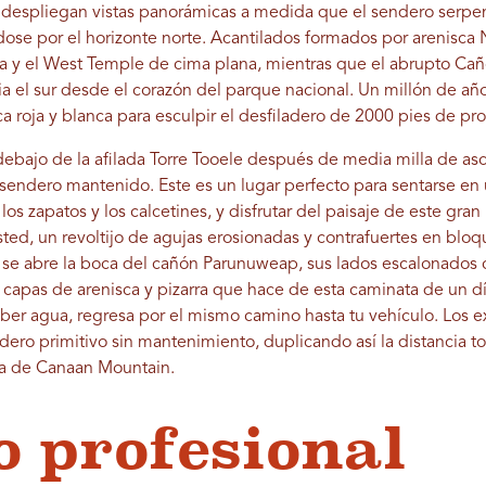
despliegan vistas panorámicas a medida que el sendero serpent
ose por el horizonte norte. Acantilados formados por arenisca 
a y el West Temple de cima plana, mientras que el abrupto Cañ
cia el sur desde el corazón del parque nacional. Un millón de añ
ca roja y blanca para esculpir el desfiladero de 2000 pies de pr
ebajo de la afilada Torre Tooele después de media milla de asce
l sendero mantenido. Este es un lugar perfecto para sentarse en 
 los zapatos y los calcetines, y disfrutar del paisaje de este gr
sted, un revoltijo de agujas erosionadas y contrafuertes en blo
lá se abre la boca del cañón Parunuweap, sus lados escalonados 
e capas de arenisca y pizarra que hace de esta caminata de un d
eber agua, regresa por el mismo camino hasta tu vehículo. Los e
ro primitivo sin mantenimiento, duplicando así la distancia tot
ta de Canaan Mountain.
o profesional