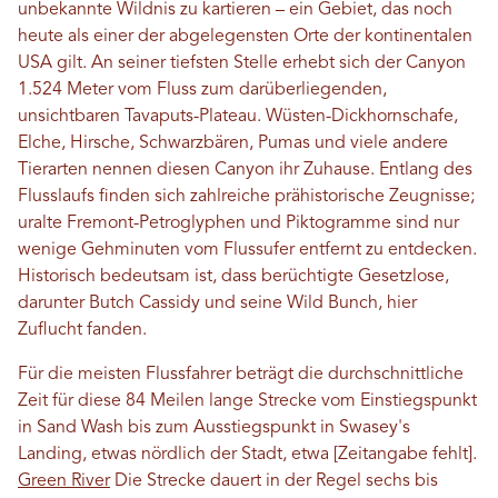
unbekannte Wildnis zu kartieren – ein Gebiet, das noch
heute als einer der abgelegensten Orte der kontinentalen
USA gilt. An seiner tiefsten Stelle erhebt sich der Canyon
1.524 Meter vom Fluss zum darüberliegenden,
unsichtbaren Tavaputs-Plateau. Wüsten-Dickhornschafe,
Elche, Hirsche, Schwarzbären, Pumas und viele andere
Tierarten nennen diesen Canyon ihr Zuhause. Entlang des
Flusslaufs finden sich zahlreiche prähistorische Zeugnisse;
uralte Fremont-Petroglyphen und Piktogramme sind nur
wenige Gehminuten vom Flussufer entfernt zu entdecken.
Historisch bedeutsam ist, dass berüchtigte Gesetzlose,
darunter Butch Cassidy und seine Wild Bunch, hier
Zuflucht fanden.
Für die meisten Flussfahrer beträgt die durchschnittliche
Zeit für diese 84 Meilen lange Strecke vom Einstiegspunkt
in Sand Wash bis zum Ausstiegspunkt in Swasey's
Landing, etwas nördlich der Stadt, etwa [Zeitangabe fehlt].
Green River
Die Strecke dauert in der Regel sechs bis