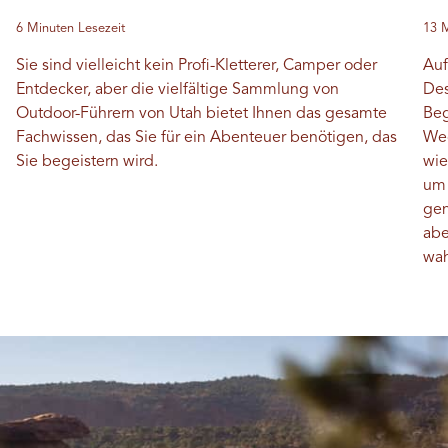
6 Minuten Lesezeit
13 M
Sie sind vielleicht kein Profi-Kletterer, Camper oder
Auf
Entdecker, aber die vielfältige Sammlung von
Des
Outdoor-Führern von Utah bietet Ihnen das gesamte
Beg
Fachwissen, das Sie für ein Abenteuer benötigen, das
Weg
Sie begeistern wird.
wie
um 
gen
abe
wah