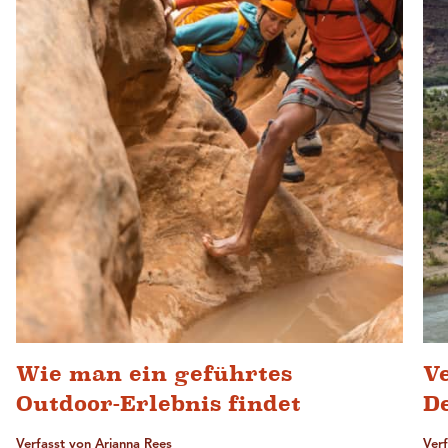
Wie man ein geführtes
V
Outdoor-Erlebnis findet
D
Verfasst von Arianna Rees
Ver