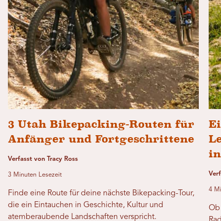
3 Utah Bikepacking-Routen für
Ei
Anfänger und Fortgeschrittene
L
in
Verfasst von Tracy Ross
Ver
3 Minuten Lesezeit
4 Mi
Finde eine Route für deine nächste Bikepacking-Tour,
die ein Eintauchen in Geschichte, Kultur und
Ob 
atemberaubende Landschaften verspricht.
Rad