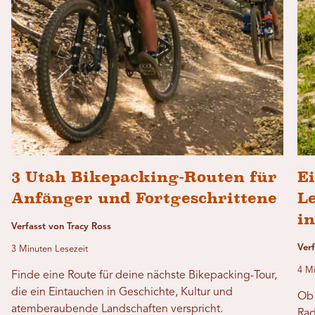
3 Utah Bikepacking-Routen für
Ei
Anfänger und Fortgeschrittene
L
in
Verfasst von Tracy Ross
Ver
3 Minuten Lesezeit
4 Mi
Finde eine Route für deine nächste Bikepacking-Tour,
die ein Eintauchen in Geschichte, Kultur und
Ob 
atemberaubende Landschaften verspricht.
Rad