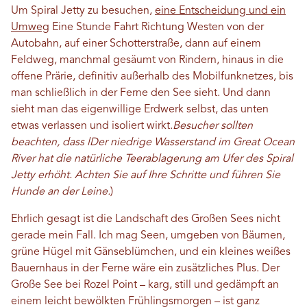
Um Spiral Jetty zu besuchen,
eine Entscheidung und ein
Umweg
Eine Stunde Fahrt Richtung Westen von der
Autobahn, auf einer Schotterstraße, dann auf einem
Feldweg, manchmal gesäumt von Rindern, hinaus in die
offene Prärie, definitiv außerhalb des Mobilfunknetzes, bis
man schließlich in der Ferne den See sieht. Und dann
sieht man das eigenwillige Erdwerk selbst, das unten
etwas verlassen und isoliert wirkt.
Besucher sollten
beachten, dass l
Der niedrige Wasserstand im Great Ocean
River hat die natürliche Teerablagerung am Ufer des Spiral
Jetty erhöht. Achten Sie auf Ihre Schritte und führen Sie
Hunde an der Leine.
)
Ehrlich gesagt ist die Landschaft des Großen Sees nicht
gerade mein Fall. Ich mag Seen, umgeben von Bäumen,
grüne Hügel mit Gänseblümchen, und ein kleines weißes
Bauernhaus in der Ferne wäre ein zusätzliches Plus. Der
Große See bei Rozel Point – karg, still und gedämpft an
einem leicht bewölkten Frühlingsmorgen – ist ganz