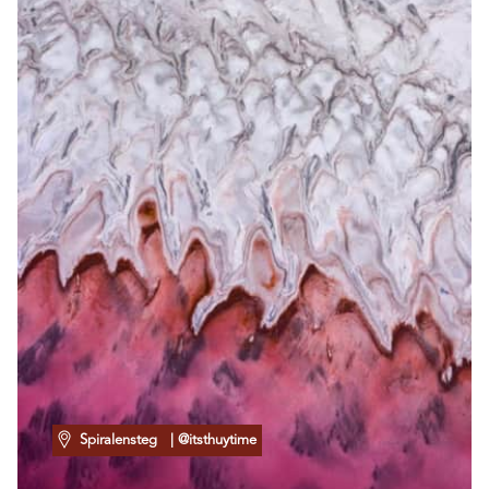
Spiralensteg
| @itsthuytime