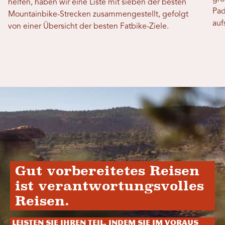
helfen, haben wir eine Liste mit sieben der besten
Pad
Mountainbike-Strecken zusammengestellt, gefolgt
auf
von einer Übersicht der besten Fatbike-Ziele.
Gut vorbereitetes Reisen
ist verantwortungsvolles
Reisen.
Leisten Sie Ihren Teil, indem Sie im Voraus