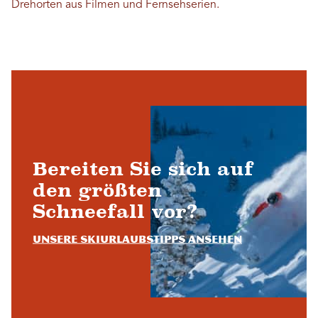
Drehorten aus Filmen und Fernsehserien.
Bereiten Sie sich auf
den größten
Schneefall vor?
Unsere Skiurlaubstipps ansehen