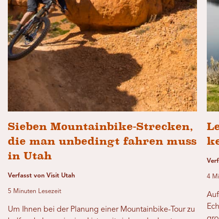
Sieben Mountainbike-Strecken,
L
die man unbedingt fahren muss
k
in Utah
Ver
Verfasst von Visit Utah
4 Mi
5 Minuten Lesezeit
Auf
Ech
Um Ihnen bei der Planung einer Mountainbike-Tour zu
gro