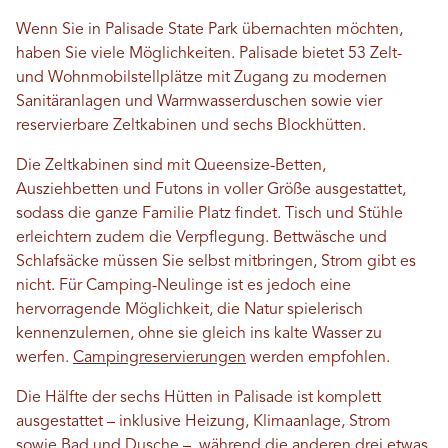
Wenn Sie in Palisade State Park übernachten möchten,
haben Sie viele Möglichkeiten. Palisade bietet 53 Zelt-
und Wohnmobilstellplätze mit Zugang zu modernen
Sanitäranlagen und Warmwasserduschen sowie vier
reservierbare Zeltkabinen und sechs Blockhütten.
Die Zeltkabinen sind mit Queensize-Betten,
Ausziehbetten und Futons in voller Größe ausgestattet,
sodass die ganze Familie Platz findet. Tisch und Stühle
erleichtern zudem die Verpflegung. Bettwäsche und
Schlafsäcke müssen Sie selbst mitbringen, Strom gibt es
nicht. Für Camping-Neulinge ist es jedoch eine
hervorragende Möglichkeit, die Natur spielerisch
kennenzulernen, ohne sie gleich ins kalte Wasser zu
werfen.
Campingreservierungen
werden empfohlen.
Die Hälfte der sechs Hütten in Palisade ist komplett
ausgestattet – inklusive Heizung, Klimaanlage, Strom
sowie Bad und Dusche –, während die anderen drei etwas