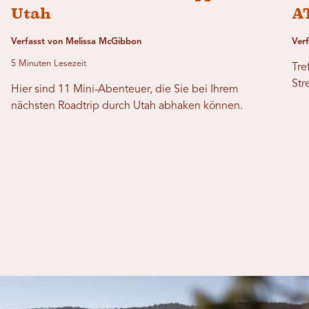
Utah
A
Verfasst von Melissa McGibbon
Ver
5 Minuten Lesezeit
Tre
Str
Hier sind 11 Mini-Abenteuer, die Sie bei Ihrem
nächsten Roadtrip durch Utah abhaken können.