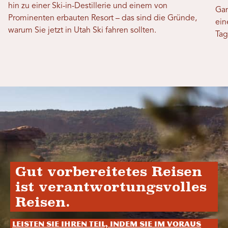
hin zu einer Ski-in-Destillerie und einem von
Gan
Prominenten erbauten Resort – das sind die Gründe,
ein
warum Sie jetzt in Utah Ski fahren sollten.
Tag
Gut vorbereitetes Reisen
ist verantwortungsvolles
Reisen.
Leisten Sie Ihren Teil, indem Sie im Voraus