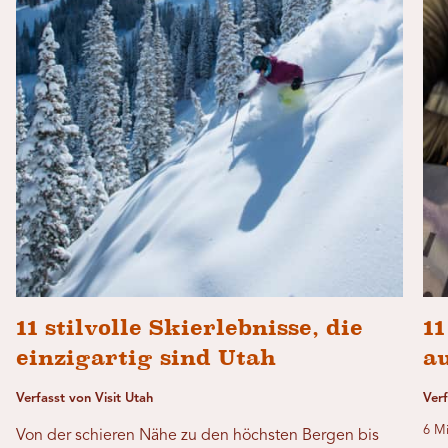
11 stilvolle Skierlebnisse, die
11
einzigartig sind Utah
a
Verfasst von Visit Utah
Ver
6 Mi
Von der schieren Nähe zu den höchsten Bergen bis