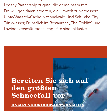
Legacy Partnership zugute, die gemeinsam mit
Freiwilligen daran arbeiten, die Umwelt zu verbessern.
Uinta-Wasatch-Cache Nationalwald
Und
Salt Lake City
Trinkwasser, Frühstück im Restaurant „The Forklift“ und
Lawinenverschüttetensuchgeräte sind inklusive.
Bereiten Sie sich auf
den größten
Schneefall vor?
Unsere Skiurlaubstipps ansehen