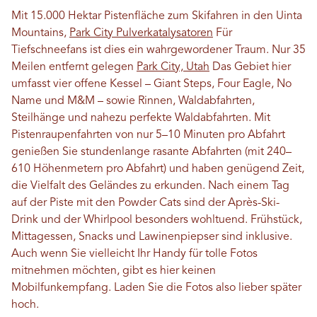
Mit 15.000 Hektar Pistenfläche zum Skifahren in den Uinta
Mountains,
Park City Pulverkatalysatoren
Für
Tiefschneefans ist dies ein wahrgewordener Traum. Nur 35
Meilen entfernt gelegen
Park City, Utah
Das Gebiet hier
umfasst vier offene Kessel – Giant Steps, Four Eagle, No
Name und M&M – sowie Rinnen, Waldabfahrten,
Steilhänge und nahezu perfekte Waldabfahrten. Mit
Pistenraupenfahrten von nur 5–10 Minuten pro Abfahrt
genießen Sie stundenlange rasante Abfahrten (mit 240–
610 Höhenmetern pro Abfahrt) und haben genügend Zeit,
die Vielfalt des Geländes zu erkunden. Nach einem Tag
auf der Piste mit den Powder Cats sind der Après-Ski-
Drink und der Whirlpool besonders wohltuend. Frühstück,
Mittagessen, Snacks und Lawinenpiepser sind inklusive.
Auch wenn Sie vielleicht Ihr Handy für tolle Fotos
mitnehmen möchten, gibt es hier keinen
Mobilfunkempfang. Laden Sie die Fotos also lieber später
hoch.