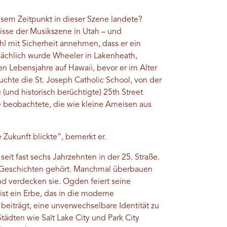
esem Zeitpunkt in dieser Szene landete?
sse der Musikszene in Utah – und
 mit Sicherheit annehmen, dass er ein
sächlich wurde Wheeler in Lakenheath,
n Lebensjahre auf Hawaii, bevor er im Alter
chte die St. Joseph Catholic School, von der
e (und historisch berüchtigte) 25th Street
e beobachtete, die wie kleine Ameisen aus
 Zukunft blickte“, bemerkt er.
 seit fast sechs Jahrzehnten in der 25. Straße.
e Geschichten gehört. Manchmal überbauen
d verdecken sie. Ogden feiert seine
 ist ein Erbe, das in die moderne
eiträgt, eine unverwechselbare Identität zu
tädten wie Salt Lake City und Park City