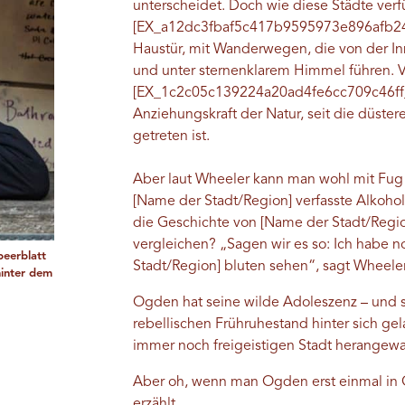
unterscheidet. Doch wie diese Städte verf
[EX_a12dc3fbaf5c417b9595973e896afb24__
Haustür, mit Wanderwegen, die von der In
und unter sternenklarem Himmel führen. 
[EX_1c2c05c139224a20ad4fe6cc709c46ff__
Anziehungskraft der Natur, seit die düste
getreten ist.
Aber laut Wheeler kann man wohl mit Fug 
[Name der Stadt/Region] verfasste Alkoholg
die Geschichte von [Name der Stadt/Regio
vergleichen? „Sagen wir es so: Ich habe n
beerblatt
Stadt/Region] bluten sehen“, sagt Wheeler
hinter dem
Ogden hat seine wilde Adoleszenz – und se
rebellischen Frühruhestand hinter sich gela
immer noch freigeistigen Stadt herangew
Aber oh, wenn man Ogden erst einmal in G
erzählt.