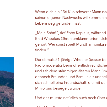
Wenn dich ein 136 Kilo schwerer Mann nac
seinen eigenen Nachwuchs willkommen hei
Lebensweg gefunden hast.
„Mein Sohn!“, rief Roby Kap aus, währen
Brad Wheelers Ohren umklammerten. „Ich w
gehört. Wer sonst spielt Mundharmonika s
finden.“
Der damals 21-jährige Wheeler (besser bek
Radiomoderator beim öffentlich-rechtlich
und sah dem stämmigen älteren Mann überh
dennoch Freunden und Familie als uneheli
sich schnell eine Freundschaft, die mit 
Mikrofons besiegelt wurde.
Und das musste natürlich auch noch übe