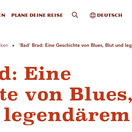
Website-Suche
Toggle Intern
en
Plane deine Reise
Deutsch
cken
'Bad' Brad: Eine Geschichte von Blues, Blut und l
d: Eine
te von Blues
 legendärem