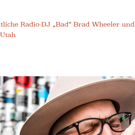
htliche Radio-DJ „Bad“ Brad Wheeler und
 Utah