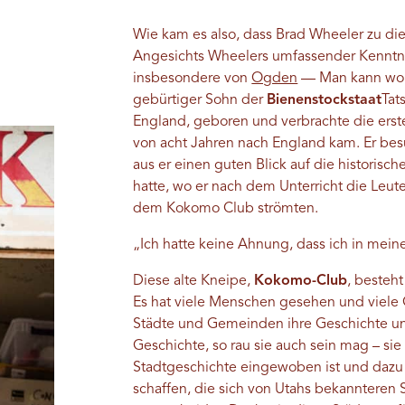
Wie kam es also, dass Brad Wheeler zu di
Angesichts Wheelers umfassender Kenntni
insbesondere von
Ogden
— Man kann wohl
gebürtiger Sohn der
Bienenstockstaat
Tat
England, geboren und verbrachte die erste
von acht Jahren nach England kam. Er besu
aus er einen guten Blick auf die historisch
hatte, wo er nach dem Unterricht die Leut
dem Kokomo Club strömten.
„Ich hatte keine Ahnung, dass ich in meine
Diese alte Kneipe,
Kokomo-Club
, besteht
Es hat viele Menschen gesehen und viel
Städte und Gemeinden ihre Geschichte un
Geschichte, so rau sie auch sein mag – sie
Stadtgeschichte eingewoben ist und dazu b
schaffen, die sich von Utahs bekannteren S