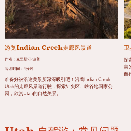
游览Indian Creek走廊风景道
卫
作者：克里斯汀·波普
探
美
阅读时间：4分钟
自
准备好被沿途美景所深深吸引吧！沿着Indian Creek
Utah的走廊风景道行驶，探索针尖区、峡谷地国家公
园，欣赏Utah的自然美景。