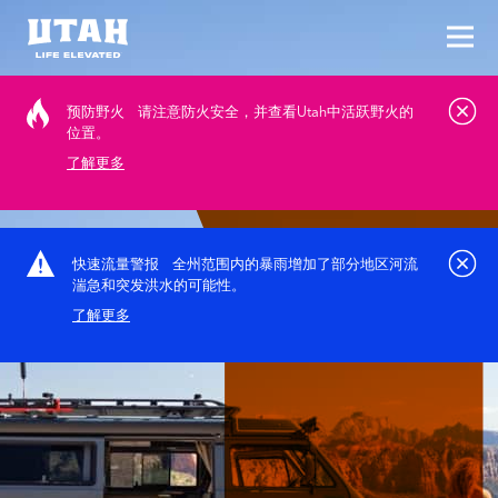
切换
Skip to content
预防野火
请注意防火安全，并查看Utah中活跃野火的
位置。
了解更多
快速流量警报
全州范围内的暴雨增加了部分地区河流
湍急和突发洪水的可能性。
了解更多