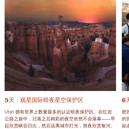
5天：观星国际暗夜星空保护区
6
Utah 拥有世界上数量最多的认证暗夜保护区。在红岩
密
公路之旅中，日落之后精彩的夜空依然不会落幕——早
的
起欣赏峡谷日出，然后远离城市灯光，熬夜欣赏银河。
如