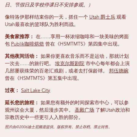
日、节假日及学校停课日不安排参观。）
像特洛伊那样结束你的一天，抓住一个
Utah 爵士乐
观看
Utah最喜欢的篮球队为胜利而战。
美食家推荐：
在……享用一杯浓缩咖啡和一块美味的烤面
包
Publik咖啡烘焙
曾在《HSMTMTS》第四集中出现。
其他夜间活动：
如果你更喜欢音乐而不是运动，那就计划
一次去……的旅行吧。
埃克尔斯剧院
市中心每年都会上演
几部屡获殊荣的百老汇戏剧，或者去打保龄球。
邦伍德碗
曾在《HSMTMTS》第五集中出现。
过夜：
Salt Lake City
延长您的旅程：
如果您有额外的时间探索市中心，可以参
观州议会大厦，然后漫步其中。
圣殿广场
了解Utah政治和
宗教历史中一些更引人入胜的部分。
照片由©2006迪士尼频道提供。版权所有。禁止存档。禁止转售。