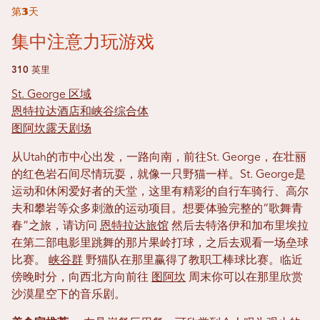
第3天
集中注意力玩游戏
310 英里
St. George 区域
恩特拉达酒店和峡谷综合体
图阿坎露天剧场
从Utah的市中心出发，一路向南，前往St. George，在壮丽
的红色岩石间尽情玩耍，就像一只野猫一样。St. George是
运动和休闲爱好者的天堂，这里有精彩的自行车骑行、高尔
夫和攀岩等众多刺激的运动项目。想要体验完整的“歌舞青
春”之旅，请访问
恩特拉达旅馆
然后去特洛伊和加布里埃拉
在第二部电影里跳舞的那片果岭打球，之后去观看一场垒球
比赛。
峡谷群
野猫队在那里赢得了教职工棒球比赛。临近
傍晚时分，向西北方向前往
图阿坎
周末你可以在那里欣赏
沙漠星空下的音乐剧。