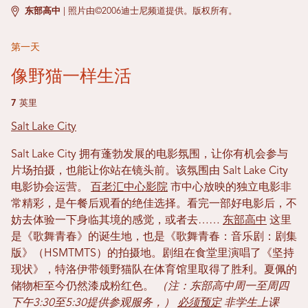
东部高中
|
照片由©2006迪士尼频道提供。版权所有。
第一天
像野猫一样生活
7 英里
Salt Lake City
Salt Lake City 拥有蓬勃发展的电影氛围，让你有机会参与
片场拍摄，也能让你站在镜头前。该氛围由 Salt Lake City
电影协会运营。
百老汇中心影院
市中心放映的独立电影非
常精彩，是午餐后观看的绝佳选择。看完一部好电影后，不
妨去体验一下身临其境的感觉，或者去……
东部高中
这里
是《歌舞青春》的诞生地，也是《歌舞青春：音乐剧：剧集
版》（HSMTMTS）的拍摄地。剧组在食堂里演唱了《坚持
现状》，特洛伊带领野猫队在体育馆里取得了胜利。夏佩的
储物柜至今仍然漆成粉红色。
（注：东部高中周一至周四
下午3:30至5:30提供参观服务，）
必须预定
非学生上课