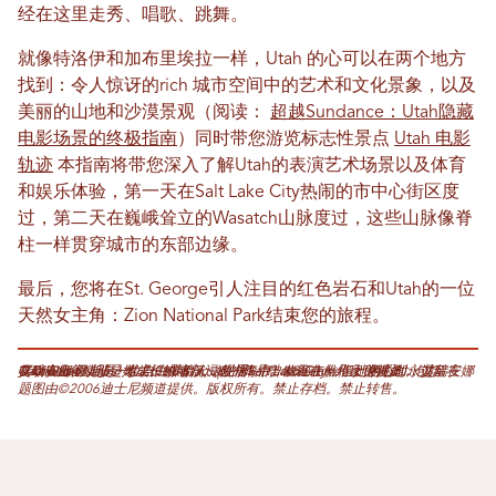
经在这里走秀、唱歌、跳舞。
就像特洛伊和加布里埃拉一样，Utah 的心可以在两个地方
找到：令人惊讶的rich 城市空间中的艺术和文化景象，以及
美丽的山地和沙漠景观（阅读：
超越Sundance：Utah隐藏
电影场景的终极指南
）同时带您游览标志性景点
Utah 电影
轨迹
本指南将带您深入了解Utah的表演艺术场景以及体育
和娱乐体验，第一天在Salt Lake City热闹的市中心街区度
过，第二天在巍峨耸立的Wasatch山脉度过，这些山脉像脊
柱一样贯穿城市的东部边缘。
最后，您将在St. George引人注目的红色岩石和Utah的一位
天然女主角：Zion National Park结束您的旅程。
艾瑞安娜·里斯是一位自由撰稿人，现居Salt Lake City，但她的心却永远留在Cache山谷，那是她成长的地方。她的作品曾发表在十几家刊物上，包括《Deseret News》、《The Startup》和《The Beehive》。闲暇时，艾瑞安娜喜欢在山间徒步、攀岩，或者沉浸在书海中。欢迎在推特上关注她：@AriWRees
题图由©2006迪士尼频道提供。版权所有。禁止存档。禁止转售。