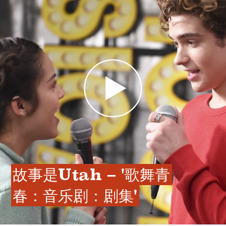
故事是Utah – '歌舞青
春：音乐剧：剧集'