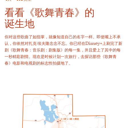
看看《歌舞青春》的
诞生地
你对这些歌曲了如指掌，就像知道自己的名字一样。即使嘴上不承
认，你依然对扎克·埃夫隆念念不忘。你已经在Disney+上刷完了新
剧《歌舞青春：音乐剧：剧集版》的每一集，并且爱上了其中的每
一秒精彩剧情。现在是时候计划一次旅行，去探访那些《歌舞青
春》电影和电视剧的标志性拍摄地了。
1
5
1
5
8
0
S
一个
L
T
L
一个
K
E
C
我
T
是
8
0
2
1
5