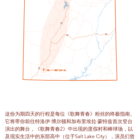
1
5
7
0
7
0
1
5
我
哦
一个
我
哦
不适用
一个
拉
Z
N
N
T
L
P
K
这份为期四天的行程是每位《歌舞青春》粉丝的终极指南。
它将带你前往特洛伊·博尔顿和加布里埃拉·蒙特兹首次登台
演出的舞台，《歌舞青春2》中出现的度假村和棒球场，以
及现实生活中的东部高中（位于Salt Lake City），演员们曾