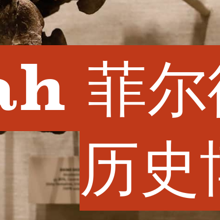
ah 菲
历史