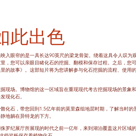
如此出色
映入眼帘的是一具长达90英尺的梁龙骨架。绕着这具令人叹为
室里，您可以亲眼目睹化石的挖掘、翻模和保存过程。之后，您
头里的故事》。这部短片将为您讲解参与化石挖掘的流程、使用
挖掘现场。博物馆的这一区域旨在重现现代考古挖掘现场的景象
来发现化石。
骼化石，带您回到1.5亿年前的莫里森组地层时期，了解当时的
静静地躺在异特龙的下方。
到侏罗纪展厅所展现的时代之前一亿年，来到湖泊覆盖这片区域