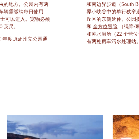
虫的地方。公园内有两
和南边界步道（South B
车辆需缴纳每日使用
界小峡谷中的单行狭窄
巴士可以进入。宠物必须
丘区的东侧延伸。公园
0 英尺。
和
全方位冒险
（绳降/
和冲水厕所（22 个营
这
年度Utah州立公园通
有两处房车污水处理站