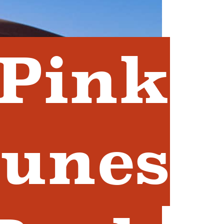
 Pink
unes