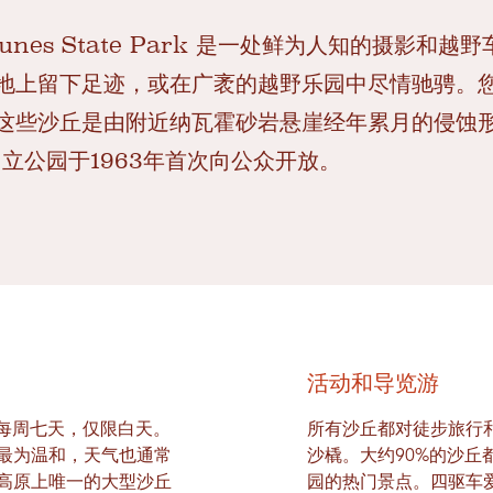
nd Dunes State Park 是一处鲜为人知的摄影
地上留下足迹，或在广袤的越野乐园中尽情驰骋。
这些沙丘是由附近纳瓦霍砂岩悬崖经年累月的侵蚀形
州立公园于1963年首次向公众开放。
活动和导览游
 全年开放，每周七天，仅限白天。
所有沙丘都对徒步旅行
最为温和，天气也通常
沙橇。大约90%的沙丘
拉多高原上唯一的大型沙丘
园的热门景点。四驱车爱好