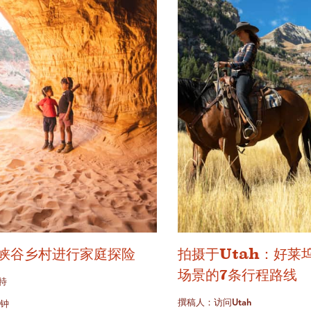
峡谷乡村进行家庭探险
拍摄于Utah：好莱
场景的7条行程路线
特
撰稿人：访问Utah
分钟