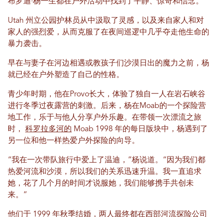
布罗迪·杨一生都在户外活动中找到了平静、惊奇和信念。
Utah 州立公园护林员从中汲取了灵感，以及来自家人和对
家人的强烈爱，从而克服了在夜间巡逻中几乎夺走他生命的
暴力袭击。
早在与妻子在河边相遇或教孩子们沙漠日出的魔力之前，杨
就已经在户外塑造了自己的性格。
青少年时期，他在Provo长大，体验了独自一人在岩石峡谷
进行冬季过夜露营的刺激。后来，杨在Moab的一个探险营
地工作，乐于与他人分享户外乐趣。在带领一次漂流之旅
时，
科罗拉多河的
Moab 1998 年的每日版块中，杨遇到了
另一位和他一样热爱户外探险的向导。
“我在一次带队旅行中爱上了温迪，”杨说道。“因为我们都
热爱河流和沙漠，所以我们的关系迅速升温。我一直追求
她，花了几个月的时间才说服她，我们能够携手共创未
来。”
他们于 1999 年秋季结婚，两人最终都在西部河流探险公司