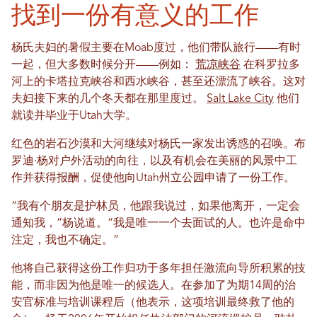
找到一份有意义的工作
杨氏夫妇的暑假主要在Moab度过，他们带队旅行——有时
一起，但大多数时候分开——例如：
荒凉峡谷
在科罗拉多
河上的卡塔拉克峡谷和西水峡谷，甚至还漂流了峡谷。这对
夫妇接下来的几个冬天都在那里度过。
Salt Lake City
他们
就读并毕业于Utah大学。
红色的岩石沙漠和大河继续对杨氏一家发出诱惑的召唤。布
罗迪·杨对户外活动的向往，以及有机会在美丽的风景中工
作并获得报酬，促使他向Utah州立公园申请了一份工作。
“我有个朋友是护林员，他跟我说过，如果他离开，一定会
通知我，”杨说道。“我是唯一一个去面试的人。也许是命中
注定，我也不确定。”
他将自己获得这份工作归功于多年担任激流向导所积累的技
能，而非因为他是唯一的候选人。在参加了为期14周的治
安官标准与培训课程后（他表示，这项培训最终救了他的