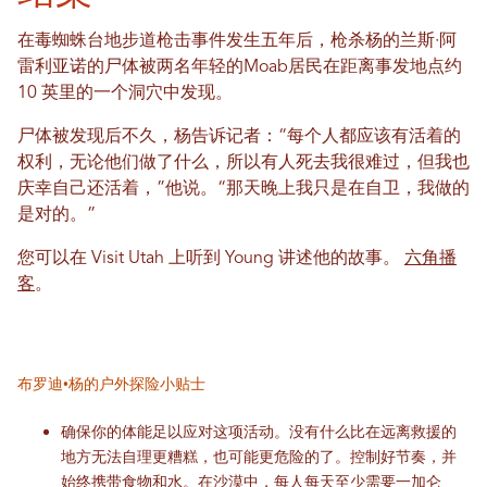
在毒蜘蛛台地步道枪击事件发生五年后，枪杀杨的兰斯·阿
雷利亚诺的尸体被两名年轻的Moab居民在距离事发地点约
10 英里的一个洞穴中发现。
尸体被发现后不久，杨告诉记者：“每个人都应该有活着的
权利，无论他们做了什么，所以有人死去我很难过，但我也
庆幸自己还活着，”他说。“那天晚上我只是在自卫，我做的
是对的。”
您可以在 Visit Utah 上听到 Young 讲述他的故事。
六角播
客
。
布罗迪·杨的户外探险小贴士
确保你的体能足以应对这项活动。没有什么比在远离救援的
地方无法自理更糟糕，也可能更危险的了。控制好节奏，并
始终携带食物和水。在沙漠中，每人每天至少需要一加仑