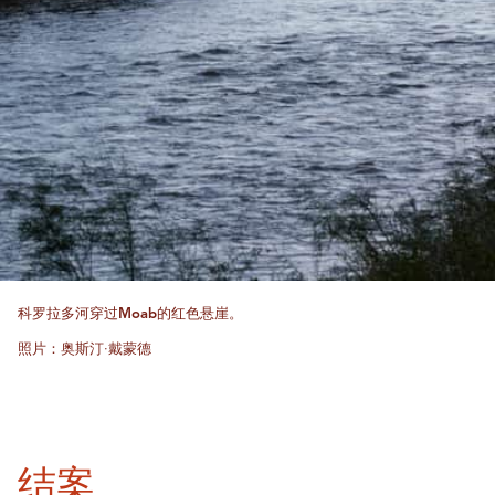
科罗拉多河穿过Moab的红色悬崖。
照片：奥斯汀·戴蒙德
结案