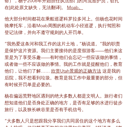
命），杨于2006年开始担任执法部门的河流巡护员，驻扎
在[此处原文缺失，无法翻译]。
Moab。
他大部分时间都花在乘船巡逻科罗拉多河上。但杨也花时间
骑摩托车，沿着Moab周围的机动车小径巡逻，执行驾照和
登记法律，并向不遵守规则的人开罚单。
“我热爱这条河和我工作的这片土地，”杨说道。“我的职责
是保护这片资源。我们主要接待的是度假游客——他们来这
里是为了享受乐趣——有时他们会忘记一些应该做的事情，
或者做一些不应该做的事情。我的工作就是提醒他们，教育
他们，让他们了解……
欣赏Utah景观的正确方法
这是我的
后院，我不想看到垃圾。教育是我工作中最重要的部分，但
有时候开罚单是必要的。
杨在偏远荒野地区遇到的绝大多数人都是文明人。旅行者们
想知道他们是否身处正确的地方，是否有足够的水进行徒步
旅行，以及狭长峡谷里是否有手机信号。
“大多数人只是想跟我分享我们共同居住的这个地方有多么