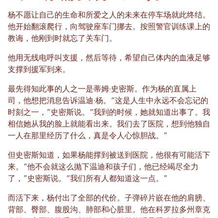
杨不愿让自己的生命和所爱之人的未来在停车场就此终结。
他开始翻滚爬行，向驾驶座车门挪去。按照警官训练课上的
教诲，他刚到时就忘了关车门。
他用无线电呼叫支援，然后等待，希望自己体内的血液足够
支撑到援军到来。
最先得知此事的人之一是蒂姆·史密斯。作为杨的直属上
司，他想把消息告诉温迪·杨。“这是人生中永远不会忘记的
时刻之一，”史密斯说。“我到的时候，她就知道出事了。我
相信她从我的脸上就能看出来。我们去了医院，想到他独自
一人在那里经历了什么，真是令人心惊胆战。”
但史密斯知道，如果杨能撑到被送到医院，他很有可能活下
来。“他不会就这么抛下温迪和孩子们，他已经竭尽全力
了，”史密斯说。“我们所有人都知道这一点。”
而活下来，杨付出了全部的代价。子弹碎片嵌在他的肩膀、
背部、臀部、腹股沟、肺部和心脏里。他在科罗拉多州章克