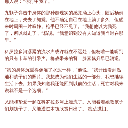
那人说：“你打中我了。”
九颗子弹击中身体的那种超现实的感觉涌上心头，随后杨倒
在地上，失去了知觉。他不确定自己在地上躺了多久，但醒
来时周围一片寂静。枪手已经不见了。“我想他以为我死
了，所以就走了，”杨说。“我意识到没有人知道我当时在那
里。”
科罗拉多河潺潺的流水声或许就在不远处，但杨唯一能听到
的只有卡车的引擎声。枪战带来的肾上腺素飙升早已消退。
“我的身体沉重得像灌了水泥一样，”他说。“我开始看到温
迪和孩子们的照片。我想成为他们生活的一部分。我想继续
生活下去。如果我知道我还能回到以前的生活，死亡对我来
说就不是一个选项。”
又能和挚爱一起在科罗拉多河上漂流了。又能看着她教孩子
们划筏子了。又能透过木筏欣赏日出了。
梅萨拱门
。