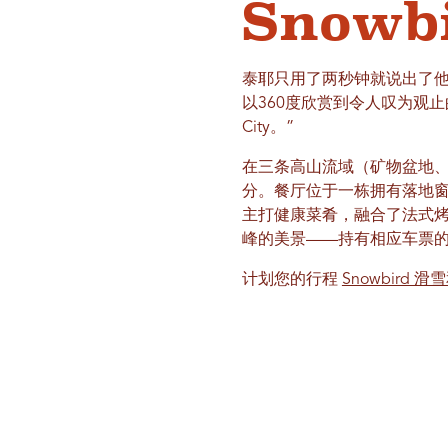
Snow
泰耶只用了两秒钟就说出了他最
以360度欣赏到令人叹为观止的群山
City。”
在三条高山流域（矿物盆地、加德
分。餐厅位于一栋拥有落地窗的
主打健康菜肴，融合了法式烤
峰的美景——持有相应车票
计划您的行程
Snowbird 