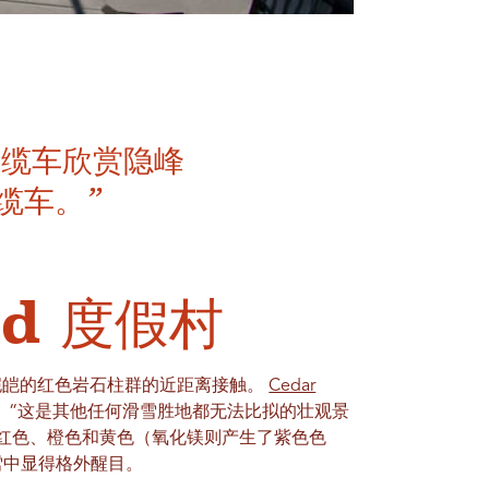
的缆车欣赏隐峰
缆车。”
ad 度假村
白雪皑皑的红色岩石柱群的近距离接触。
Cedar
外。“这是其他任何滑雪胜地都无法比拟的壮观景
红色、橙色和黄色（氧化镁则产生了紫色色
雪中显得格外醒目。