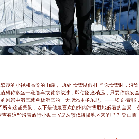
木繁茂的小径和高耸的山峰，
Utah 滑雪度假村
当你滑雪时，沿途
至值得你多坐一段缆车或徒步跋涉，即使路途稍远，只要你能安
的风景中滑雪或单板滑雪的一天增添更多乐趣。——埃文·泰耶，U
了所有这些美景，以下是他最喜欢的州内滑雪胜地必看的全景。在
请查看这些滑雪旅行小贴士
V
是从较低海拔地区来的吗？
登山前