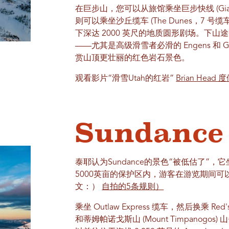
在巨步山，您可以从旅馆乘坐巨步快线 (Giant 
则可以乘坐沙丘缆车 (The Dunes，7
下深达 2000 英尺的地质圆形剧场。下
——尤其是高级滑雪者必滑的 Engens 和 Ge
赏山顶更壮丽的红色岩石景色。
观看影片“滑雪Utah的红岩”
Brian Head 
Sundanc
泰耶认为Sundance的景色“被低估了”，
5000英亩的保护区内，游客在游览期间
文：）
自拍的5条规则）
乘坐 Outlaw Express 缆车，然后换乘 Red'
和蒂姆帕诺戈斯山 (Mount Timpanogo