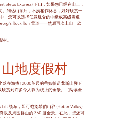
Steps Express) 下山，如果您已经在山上，
 号缆车)。到达山顶后，不妨稍作休息，好好欣赏一
山途中，您可以选择任意组合的中级或高级雪道
org's Rock Run 雪道——然后再次上山，欣
度假村
。
e 山地度假村
它坐落在海拔12000英尺的蒂姆帕诺戈斯山脚下
可以欣赏到许多令人叹为观止的全景。（阅读全
s Lift 缆车，即可饱览希伯山谷 (Heber Valley)
s) 山脊以及周围群山的 360 度全景。在此，您还可