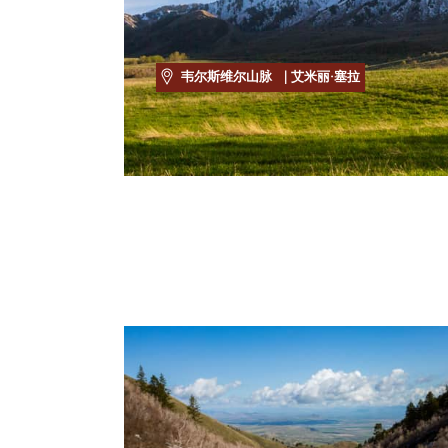
韦尔斯维尔山脉
| 艾米丽·塞拉