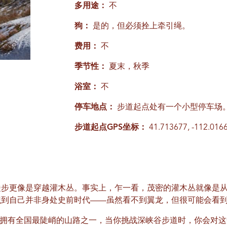
多用途：
不
狗：
是的，但必须拴上牵引绳。
费用：
不
季节性：
夏末，秋季
浴室：
不
停车地点：
步道起点处有一个小型停车场
步道起点GPS坐标：
41.713677, -112.016
徒步更像是穿越灌木丛。事实上，乍一看，茂密的灌木丛就像是
识到自己并非身处史前时代——虽然看不到翼龙，但很可能会看
拥有全国最陡峭的山路之一，当你挑战深峡谷步道时，你会对这