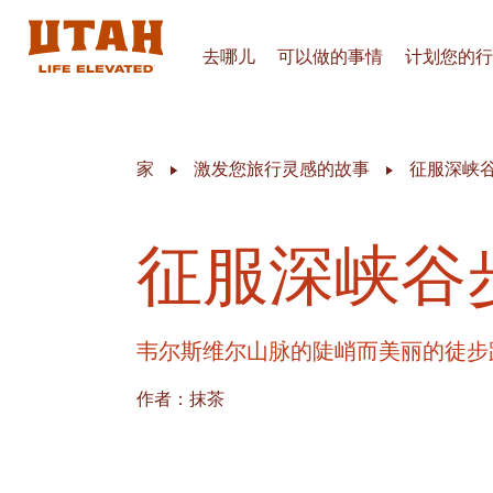
去哪儿
可以做的事情
计划您的行
Skip to content
家
激发您旅行灵感的故事
征服深峡
征服深峡谷
韦尔斯维尔山脉的陡峭而美丽的徒步
作者：抹茶