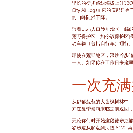
里长的徒步路线海拔上升330
City
和
Logan
它的底部只有三
的山峰陡然下降。
随着Utah人口逐年增长，崎
荒野保护区，如今该保护区
动车辆（包括自行车）通行
即使在荒野地区，深峡谷步
一人。如果你在工作日来这
一次充满
从郁郁葱葱的大齿枫树林中
并在夏季暴雨来临之前返回
无论你何时开始这段徒步之
谷步道从起点到海拔 8120