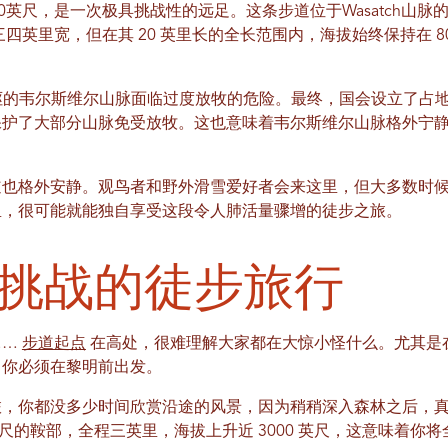
0英尺，是一次极具挑战性的远足。这条步道位于Wasatch山脉
四英里宽，但在其 20 英里长的全长范围内，海拔始终保持在 8
岖的韦尔斯维尔山脉面临过度放牧的危险。最终，国会设立了占地2
保护了大部分山脉免受放牧。这也意味着韦尔斯维尔山脉格外宁
。
道也格外安静。观鸟者和野外滑雪爱好者会来这里，但大多数时
里，很可能就能独自享受这段令人肺活量骤增的徒步之旅。
挑战的徒步旅行
……
步道起点
在高处，很难理解大家都在大惊小怪什么。尤其是
，你必须在黎明前出发。
旅，你都没多少时间欣赏沿途的风景，因为稍稍深入森林之后，
 英尺的鞍部，全程三英里，海拔上升近 3000 英尺，这意味着你