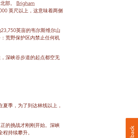
的北部。
Brigham
000 英尺以上，这意味着两侧
3,750英亩的韦尔斯维尔山
静：荒野保护区内禁止任何机
候，深峡谷步道的起点都空无
在夏季，为了到达林线以上，
真正的挑战才刚刚开始。深峡
将全程持续攀升。