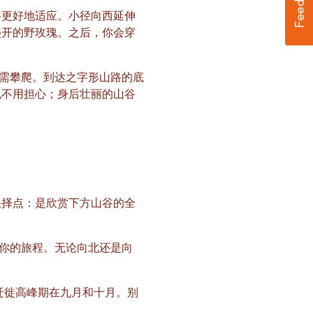
够更好地适应。小径向西延伸
盛开的野玫瑰。之后，你会穿
无需攀爬。到达之字形山路的底
也不用担心；身后壮丽的山谷
抉择点：是欣赏下方山谷的全
继续你的旅程。无论向北还是向
迁徙高峰期在九月和十月。别