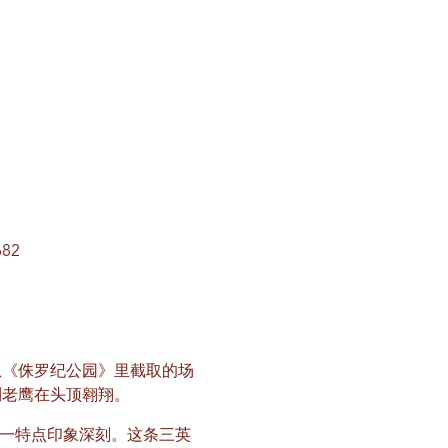
。
682
从《侏罗纪公园》里截取的场
到老鹰在头顶翱翔。
一特点印象深刻。这条三英