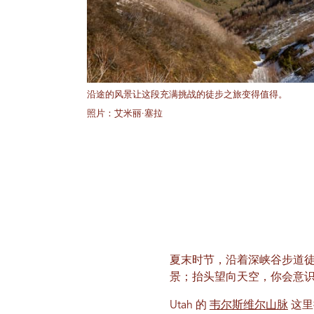
沿途的风景让这段充满挑战的徒步之旅变得值得。
照片：艾米丽·塞拉
夏末时节，沿着深峡谷步道
景；抬头望向天空，你会意
Utah 的
韦尔斯维尔山脉
这里