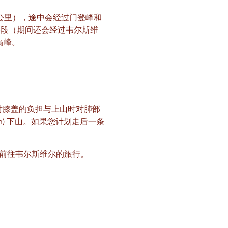
公里），途中会经过门登峰和
路段（期间还会经过韦尔斯维
高峰。
的路程对膝盖的负担与上山时对肺部
nyon) 下山。如果您计划走后一条
往韦尔斯维​​尔的旅行。