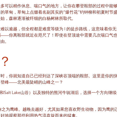
很多可以稍作休息、喘口气的地方，让你在攀登鞍部的过程中能
的草甸，草甸上点缀着名副其实的“爆竹花”钓钟柳和初夏时节
开始，森林逐渐被纤细的白杨树林所取代。
难以逾越，但全程都是难度等级为 I 的徒步路线，这意味着你
刺——你离鞍部就近在咫尺了！即使在登顶途中需要几次喘口气
理由。
？
前时，你就知道自己已经到达了深峡谷顶端的鞍部。这里是你的
门登峰——北美最陡峭的山峰之一？
e和Salt Lake山谷）以及独特的熊河牛轭湖后，选择一个方向
。
也称之为鹰峰。越晚去越好，尤其如果您喜欢野生动物，因为鹰的
更好地观察那些利用热气流盘旋而来的猛禽。