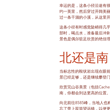
幸运的是，这条小径沿途有
约一英里，然后穿过开阔美丽
过一条干涸的小溪，从这里
这条小径有时感觉陡峭得几乎
部时，喝点水，准备最后冲
景色是偶尔驻足欣赏的绝佳
北还是南
当标志性的鞍状岩出现在眼
景已经足够，还是继续攀登
欣赏完山谷美景（包括Cach
南，你都会到达更高的位置
向北前往8585峰，当地人
忘了带上双筒望远镜，以便