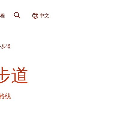
网站搜索
切换国际
程
中文
谷步道
步道
路线