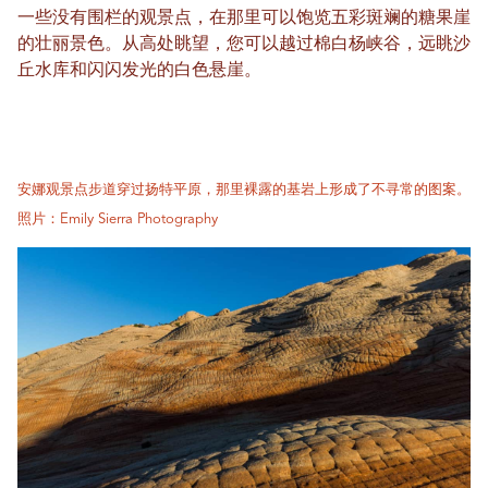
一些没有围栏的观景点，在那里可以饱览五彩斑斓的糖果崖
的壮丽景色。从高处眺望，您可以越过棉白杨峡谷，远眺沙
丘水库和闪闪发光的白色悬崖。
安娜观景点步道穿过扬特平原，那里裸露的基岩上形成了不寻常的图案。
照片：Emily Sierra Photography