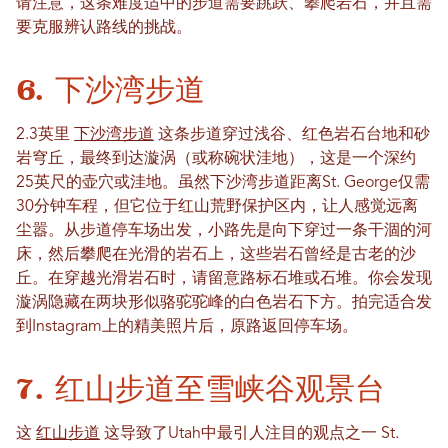
请注意，这条难度适中的步道需要跳跃、攀爬岩石，并且需
要克服辨认路线的挑战。
6. 下沙湾步道
2.3英里
下沙湾步道
这条步道穿过浅谷、红色岩石台地和砂
岩穹丘，最终到达漩涡（或称碗状洼地），这是一个深约
25英尺的壶穴或洼地。虽然下沙湾步道距离St. George仅需
30分钟车程，但它位于红山荒野保护区内，让人感觉远离
尘嚣。从步道停车场出发，小路先是向下穿过一条干涸的河
床，然后攀爬在光滑的岩石上，这些岩石曾经是古老的沙
丘。在穿越光滑岩石时，请留意路标石堆或石堆。你会发现
漩涡隐藏在两块形似骆驼驼峰的白色岩石下方。拍完适合发
到Instagram上的精美照片后，原路返回停车场。
7. 红山步道至雪峡谷观景台
这
红山步道
这导致了Utah中最引人注目的观点之一
St.