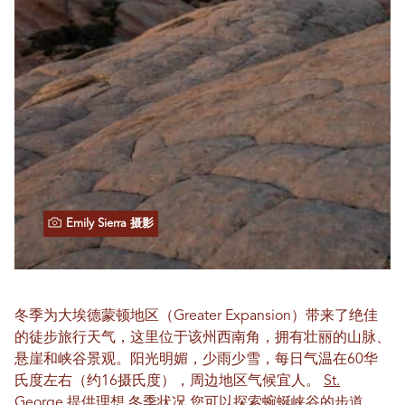
Emily Sierra 摄影
冬季为大埃德蒙顿地区（Greater Expansion）带来了绝佳
的徒步旅行天气，这里位于该州西南角，拥有壮丽的山脉、
悬崖和峡谷景观。阳光明媚，少雨少雪，每日气温在60华
氏度左右（约16摄氏度），周边地区气候宜人。
St.
George
提供理想
冬季状况
您可以探索蜿蜒峡谷的步道，