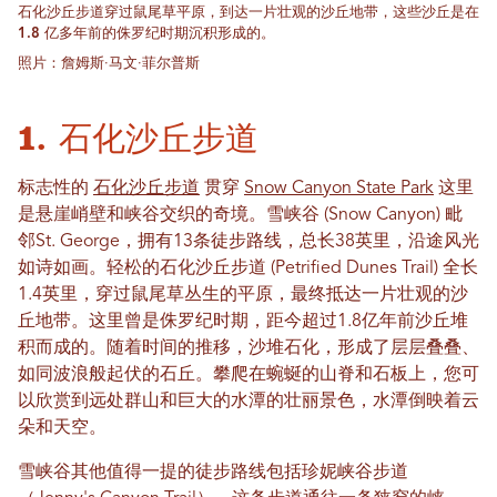
石化沙丘步道穿过鼠尾草平原，到达一片壮观的沙丘地带，这些沙丘是在
1.8 亿多年前的侏罗纪时期沉积形成的。
照片：詹姆斯·马文·菲尔普斯
1. 石化沙丘步道
标志性的
石化沙丘步道
贯穿
Snow Canyon State Park
这里
是悬崖峭壁和峡谷交织的奇境。雪峡谷 (Snow Canyon) 毗
邻St. George，拥有13条徒步路线，总长38英里，沿途风光
如诗如画。轻松的石化沙丘步道 (Petrified Dunes Trail) 全长
1.4英里，穿过鼠尾草丛生的平原，最终抵达一片壮观的沙
丘地带。这里曾是侏罗纪时期，距今超过1.8亿年前沙丘堆
积而成的。随着时间的推移，沙堆石化，形成了层层叠叠、
如同波浪般起伏的石丘。攀爬在蜿蜒的山脊和石板上，您可
以欣赏到远处群山和巨大的水潭的壮丽景色，水潭倒映着云
朵和天空。
雪峡谷其他值得一提的徒步路线包括珍妮峡谷步道