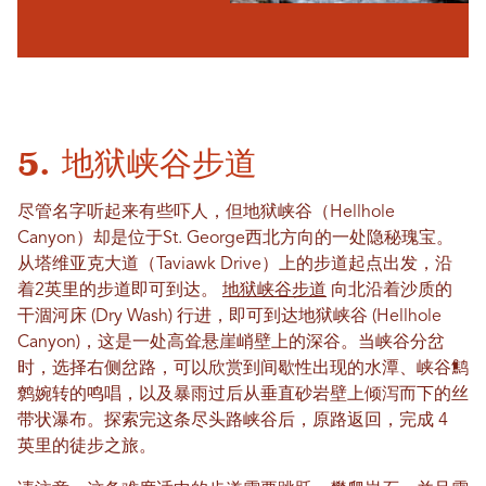
5. 地狱峡谷步道
尽管名字听起来有些吓人，但地狱峡谷（Hellhole
Canyon）却是位于St. George西北方向的一处隐秘瑰宝。
从塔维亚克大道（Taviawk Drive）上的步道起点出发，沿
着2英里的步道即可到达。
地狱峡谷步道
向北沿着沙质的
干涸河床 (Dry Wash) 行进，即可到达地狱峡谷 (Hellhole
Canyon)，这是一处高耸悬崖峭壁上的深谷。当峡谷分岔
时，选择右侧岔路，可以欣赏到间歇性出现的水潭、峡谷鹪
鹩婉转的鸣唱，以及暴雨过后从垂直砂岩壁上倾泻而下的丝
带状瀑布。探索完这条尽头路峡谷后，原路返回，完成 4
英里的徒步之旅。