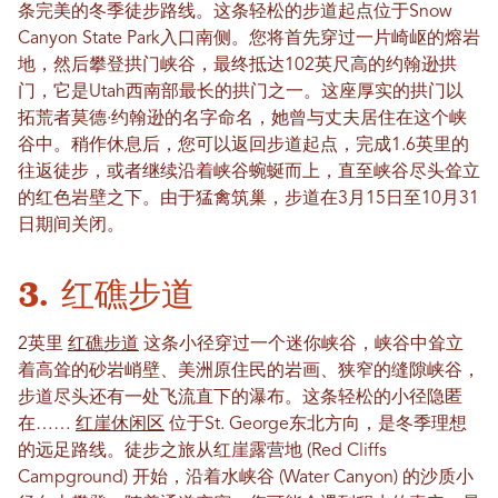
条完美的冬季徒步路线。这条轻松的步道起点位于Snow
Canyon State Park入口南侧。您将首先穿过一片崎岖的熔岩
地，然后攀登拱门峡谷，最终抵达102英尺高的约翰逊拱
门，它是Utah西南部最长的拱门之一。这座厚实的拱门以
拓荒者莫德·约翰逊的名字命名，她曾与丈夫居住在这个峡
谷中。稍作休息后，您可以返回步道起点，完成1.6英里的
往返徒步，或者继续沿着峡谷蜿蜒而上，直至峡谷尽头耸立
的红色岩壁之下。由于猛禽筑巢，步道在3月15日至10月31
日期间关闭。
3. 红礁步道
2英里
红礁步道
这条小径穿过一个迷你峡谷，峡谷中耸立
着高耸的砂岩峭壁、美洲原住民的岩画、狭窄的缝隙峡谷，
步道尽头还有一处飞流直下的瀑布。这条轻松的小径隐匿
在……
红崖休闲区
位于St. George东北方向，是冬季理想
的远足路线。徒步之旅从红崖露营地 (Red Cliffs
Campground) 开始，沿着水峡谷 (Water Canyon) 的沙质小