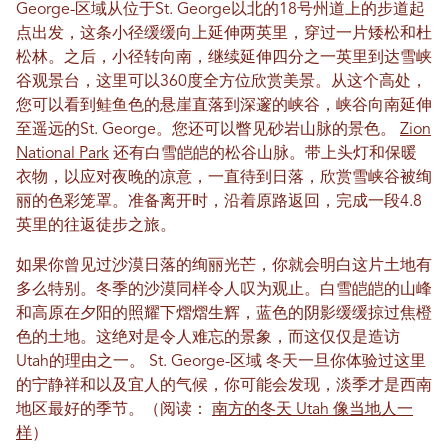
George-区域
从位于St. George以北的18号州道上的步道起
点出发，这条小径缓缓向上延伸两英里，穿过一片矮松和杜
松林。之后，小径转向南，继续延伸四分之一英里到达雪峡
谷观景台，这里可以360度全方位欣赏美景。从这个高处，
您可以看到鲑鱼色的悬崖直落到深邃的峡谷，峡谷向南延伸
至遥远的St. George。您还可以瞥见砂岩山脉的景色。
Zion
National Park
还有白雪皑皑的松谷山脉。带上头灯和保暖
衣物，以应对夜晚的凉意，一直待到日落，欣赏雪峡谷被绚
丽的色彩笼罩。准备离开时，沿着原路返回，完成一段4.8
英里的往返徒步之旅。
如果你曾见过沙漠日落的绚丽光芒，你就会明白这片土地有
多么特别。冬季的沙漠同样令人叹为观止。白雪皑皑的山峰
和高原在夕阳的照耀下熠熠生辉，蓝色的阴影缓缓掠过焦橙
色的土地。这绝对是令人难忘的景象，而这仅仅是造访
Utah的理由之一。
St. George-区域
冬天
一旦你体验过这里
的宁静祥和以及宜人的气候，你可能会发现，淡季才是西南
地区最好的季节。（阅读：
南方的冬天 Utah 像当地人一
样
）