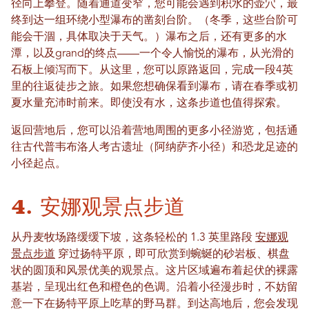
径向上攀登。随着通道变窄，您可能会遇到积水的壶穴，最
终到达一组环绕小型瀑布的凿刻台阶。（冬季，这些台阶可
能会干涸，具体取决于天气。）瀑布之后，还有更多的水
潭，以及grand的终点——一个令人愉悦的瀑布，从光滑的
石板上倾泻而下。从这里，您可以原路返回，完成一段4英
里的往返徒步之旅。如果您想确保看到瀑布，请在春季或初
夏水量充沛时前来。即使没有水，这条步道也值得探索。
返回营地后，您可以沿着营地周围的更多小径游览，包括通
往古代普韦布洛人考古遗址（阿纳萨齐小径）和恐龙足迹的
小径起点。
4. 安娜观景点步道
从丹麦牧场路缓缓下坡，这条轻松的 1.3 英里路段
安娜观
景点步道
穿过扬特平原，即可欣赏到蜿蜒的砂岩板、棋盘
状的圆顶和风景优美的观景点。这片区域遍布着起伏的裸露
基岩，呈现出红色和橙色的色调。沿着小径漫步时，不妨留
意一下在扬特平原上吃草的野马群。到达高地后，您会发现