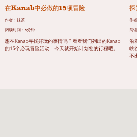
在Kanab中必做的15项冒险
探
作者：抹茶
作
阅读时间：6分钟
阅读
想在Kanab寻找好玩的事情吗？看看我们列出的Kanab
沿
的15个必玩冒险活动，今天就开始计划您的行程吧。
峡
不