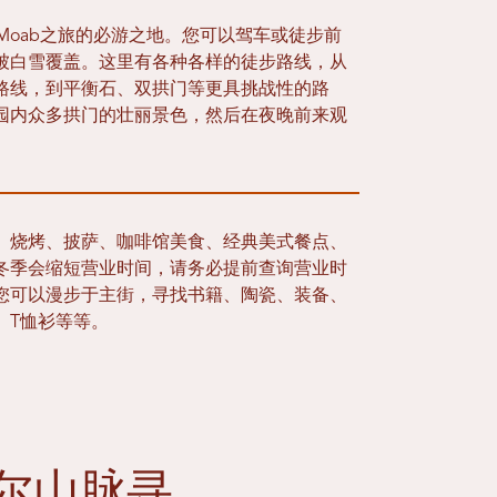
rk是任何Moab之旅的必游之地。您可以驾车或徒步前
被白雪覆盖。这里有各种各样的徒步路线，从
路线，到平衡石、双拱门等更具挑战性的路
园内众多拱门的壮丽景色，然后在夜晚前来观
、烧烤、披萨、咖啡馆美食、经典美式餐点、
冬季会缩短营业时间，请务必提前查询营业时
您可以漫步于主街，寻找书籍、陶瓷、装备、
、T恤衫等等。
尔山脉寻