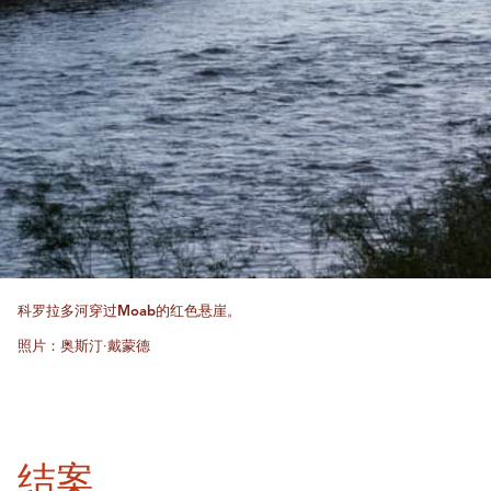
科罗拉多河穿过Moab的红色悬崖。
照片：奥斯汀·戴蒙德
结案