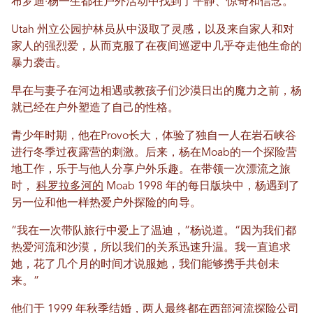
布罗迪·杨一生都在户外活动中找到了平静、惊奇和信念。
Utah 州立公园护林员从中汲取了灵感，以及来自家人和对
家人的强烈爱，从而克服了在夜间巡逻中几乎夺走他生命的
暴力袭击。
早在与妻子在河边相遇或教孩子们沙漠日出的魔力之前，杨
就已经在户外塑造了自己的性格。
青少年时期，他在Provo长大，体验了独自一人在岩石峡谷
进行冬季过夜露营的刺激。后来，杨在Moab的一个探险营
地工作，乐于与他人分享户外乐趣。在带领一次漂流之旅
时，
科罗拉多河的
Moab 1998 年的每日版块中，杨遇到了
另一位和他一样热爱户外探险的向导。
“我在一次带队旅行中爱上了温迪，”杨说道。“因为我们都
热爱河流和沙漠，所以我们的关系迅速升温。我一直追求
她，花了几个月的时间才说服她，我们能够携手共创未
来。”
他们于 1999 年秋季结婚，两人最终都在西部河流探险公司