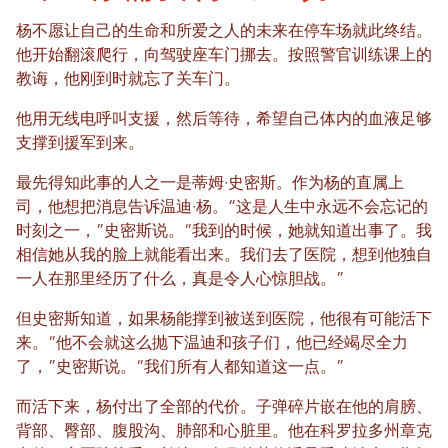
杨不愿让自己的生命和所爱之人的未来在停车场就此终结。
他开始翻滚爬行，向驾驶座车门挪去。按照警官训练课上的
教诲，他刚到时就忘了关车门。
他用无线电呼叫支援，然后等待，希望自己体内的血液足够
支撑到援军到来。
最先得知此事的人之一是蒂姆·史密斯。作为杨的直属上
司，他想把消息告诉温迪·杨。“这是人生中永远不会忘记的
时刻之一，”史密斯说。“我到的时候，她就知道出事了。我
相信她从我的脸上就能看出来。我们去了医院，想到他独自
一人在那里经历了什么，真是令人心惊胆战。”
但史密斯知道，如果杨能撑到被送到医院，他很有可能活下
来。“他不会就这么抛下温迪和孩子们，他已经竭尽全力
了，”史密斯说。“我们所有人都知道这一点。”
而活下来，杨付出了全部的代价。子弹碎片嵌在他的肩膀、
背部、臀部、腹股沟、肺部和心脏里。他在科罗拉多州章克