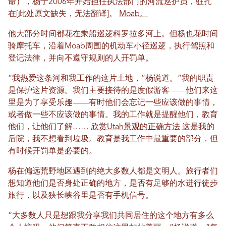
命），杨于2006年开始担任执法部门的河流巡护员，驻扎
在[此处原文缺失，无法翻译]。
Moab。
他大部分时间都花在乘船巡逻科罗拉多河上。但杨也花时间
骑摩托车，沿着Moab周围的机动车小径巡逻，执行驾照和
登记法律，并向不遵守规则的人开罚单。
“我热爱这条河和我工作的这片土地，”杨说道。“我的职责
是保护这片资源。我们主要接待的是度假游客——他们来这
里是为了享受乐趣——有时他们会忘记一些应该做的事情，
或者做一些不应该做的事情。我的工作就是提醒他们，教育
他们，让他们了解……
欣赏Utah景观的正确方法
这是我的
后院，我不想看到垃圾。教育是我工作中最重要的部分，但
有时候开罚单是必要的。
杨在偏远荒野地区遇到的绝大多数人都是文明人。旅行者们
想知道他们是否身处正确的地方，是否有足够的水进行徒步
旅行，以及狭长峡谷里是否有手机信号。
“大多数人只是想跟我分享我们共同居住的这个地方有多么