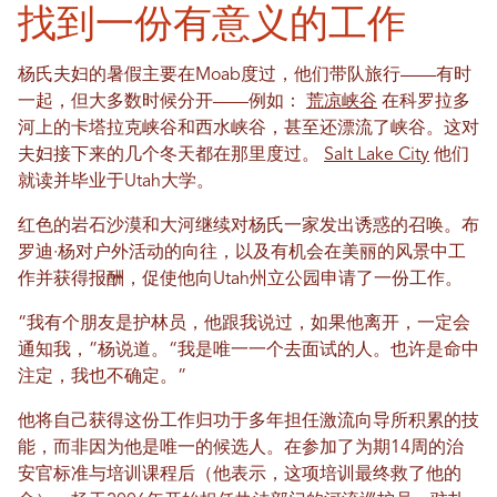
找到一份有意义的工作
杨氏夫妇的暑假主要在Moab度过，他们带队旅行——有时
一起，但大多数时候分开——例如：
荒凉峡谷
在科罗拉多
河上的卡塔拉克峡谷和西水峡谷，甚至还漂流了峡谷。这对
夫妇接下来的几个冬天都在那里度过。
Salt Lake City
他们
就读并毕业于Utah大学。
红色的岩石沙漠和大河继续对杨氏一家发出诱惑的召唤。布
罗迪·杨对户外活动的向往，以及有机会在美丽的风景中工
作并获得报酬，促使他向Utah州立公园申请了一份工作。
“我有个朋友是护林员，他跟我说过，如果他离开，一定会
通知我，”杨说道。“我是唯一一个去面试的人。也许是命中
注定，我也不确定。”
他将自己获得这份工作归功于多年担任激流向导所积累的技
能，而非因为他是唯一的候选人。在参加了为期14周的治
安官标准与培训课程后（他表示，这项培训最终救了他的