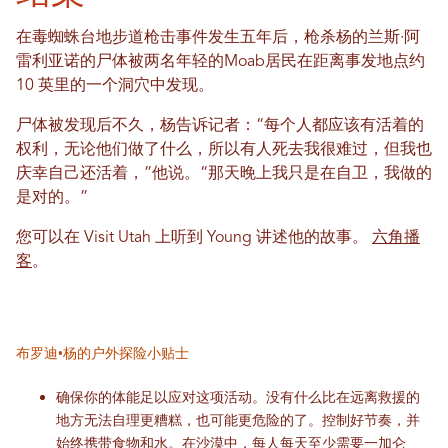
在毒蜘蛛台地步道枪击事件发生五年后，枪杀杨的兰斯·阿
雷利亚诺的尸体被两名年轻的Moab居民在距离事发地点约
10 英里的一个洞穴中发现。
尸体被发现后不久，杨告诉记者：“每个人都应该有活着的
权利，无论他们做了什么，所以有人死去我很难过，但我也
庆幸自己还活着，”他说。“那天晚上我只是在自卫，我做的
是对的。”
您可以在 Visit Utah 上听到 Young 讲述他的故事。
六角播
客
。
布罗迪·杨的户外探险小贴士
确保你的体能足以应对这项活动。没有什么比在远离救援的
地方无法自理更糟糕，也可能更危险的了。控制好节奏，并
始终携带食物和水。在沙漠中，每人每天至少需要一加仑