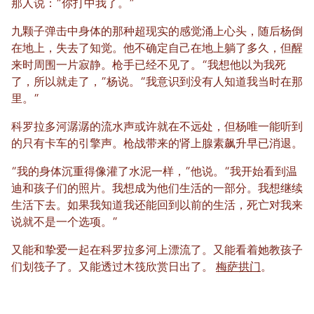
那人说：“你打中我了。”
九颗子弹击中身体的那种超现实的感觉涌上心头，随后杨倒
在地上，失去了知觉。他不确定自己在地上躺了多久，但醒
来时周围一片寂静。枪手已经不见了。“我想他以为我死
了，所以就走了，”杨说。“我意识到没有人知道我当时在那
里。”
科罗拉多河潺潺的流水声或许就在不远处，但杨唯一能听到
的只有卡车的引擎声。枪战带来的肾上腺素飙升早已消退。
“我的身体沉重得像灌了水泥一样，”他说。“我开始看到温
迪和孩子们的照片。我想成为他们生活的一部分。我想继续
生活下去。如果我知道我还能回到以前的生活，死亡对我来
说就不是一个选项。”
又能和挚爱一起在科罗拉多河上漂流了。又能看着她教孩子
们划筏子了。又能透过木筏欣赏日出了。
梅萨拱门
。