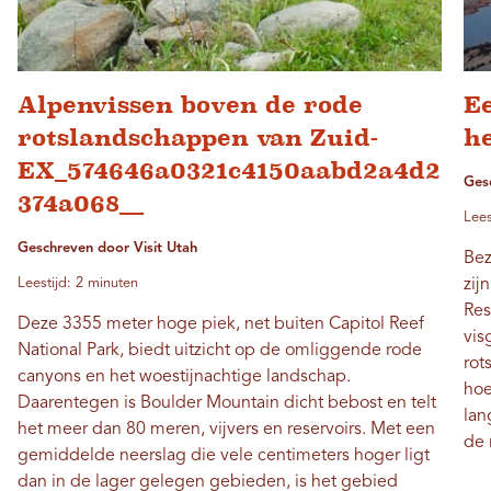
Alpenvissen boven de rode
Ee
rotslandschappen van Zuid-
h
EX_574646a0321c4150aabd2a4d2
Ges
374a068__
Lees
Geschreven door Visit Utah
Bez
Leestijd: 2 minuten
zij
Res
Deze 3355 meter hoge piek, net buiten Capitol Reef
vis
National Park, biedt uitzicht op de omliggende rode
rot
canyons en het woestijnachtige landschap.
hoe
Daarentegen is Boulder Mountain dicht bebost en telt
lan
het meer dan 80 meren, vijvers en reservoirs. Met een
de 
gemiddelde neerslag die vele centimeters hoger ligt
dan in de lager gelegen gebieden, is het gebied