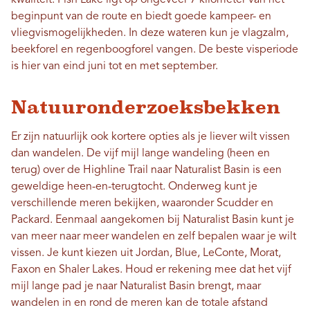
kwaliteit. Fish Lake ligt op ongeveer 7 kilometer van het
beginpunt van de route en biedt goede kampeer- en
vliegvismogelijkheden. In deze wateren kun je vlagzalm,
beekforel en regenboogforel vangen. De beste visperiode
is hier van eind juni tot en met september.
Natuuronderzoeksbekken
Er zijn natuurlijk ook kortere opties als je liever wilt vissen
dan wandelen. De vijf mijl lange wandeling (heen en
terug) over de Highline Trail naar Naturalist Basin is een
geweldige heen-en-terugtocht. Onderweg kunt je
verschillende meren bekijken, waaronder Scudder en
Packard. Eenmaal aangekomen bij Naturalist Basin kunt je
van meer naar meer wandelen en zelf bepalen waar je wilt
vissen. Je kunt kiezen uit Jordan, Blue, LeConte, Morat,
Faxon en Shaler Lakes. Houd er rekening mee dat het vijf
mijl lange pad je naar Naturalist Basin brengt, maar
wandelen in en rond de meren kan de totale afstand