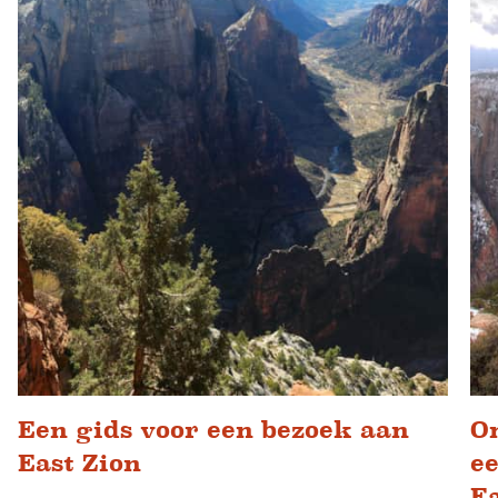
Een gids voor een bezoek aan
O
East Zion
e
Ea