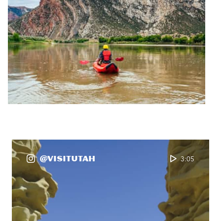
@VisitUtah
3:05