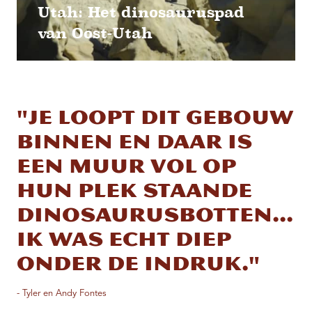
Utah: Het dinosauruspad
van Oost-Utah
"Je loopt dit gebouw
binnen en daar is
een muur vol op
hun plek staande
dinosaurusbotten...
Ik was echt diep
onder de indruk."
- Tyler en Andy Fontes