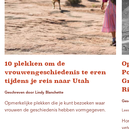
10 plekken om de
O
vrouwengeschiedenis te eren
P
tijdens je reis naar Utah
G
R
Geschreven door Lindy Blanchette
Ges
Opmerkelijke plekken die je kunt bezoeken waar
vrouwen de geschiedenis hebben vormgegeven.
Lees
Hon
vet