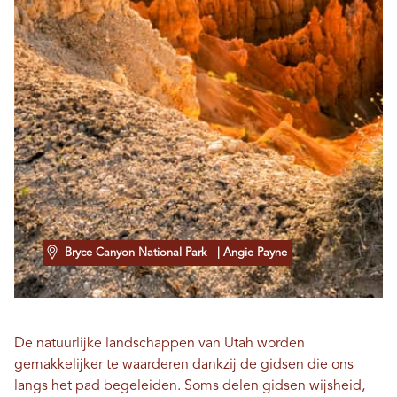
Bryce Canyon National Park
| Angie Payne
De natuurlijke landschappen van Utah worden
gemakkelijker te waarderen dankzij de gidsen die ons
langs het pad begeleiden. Soms delen gidsen wijsheid,