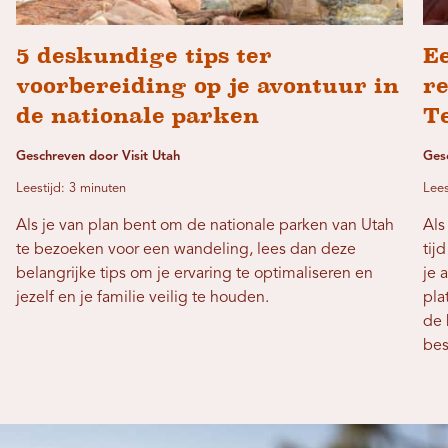
5 deskundige tips ter
E
voorbereiding op je avontuur in
re
de nationale parken
T
Geschreven door Visit Utah
Ges
Leestijd: 3 minuten
Lees
Als je van plan bent om de nationale parken van Utah
Als
te bezoeken voor een wandeling, lees dan deze
tij
belangrijke tips om je ervaring te optimaliseren en
je 
jezelf en je familie veilig te houden.
pla
de 
be