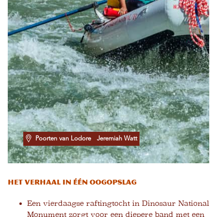
Poorten van Lodore
Jeremiah Watt
Het verhaal in één oogopslag
Een vierdaagse raftingtocht in Dinosaur National
Monument zorgt voor een diepere band met een