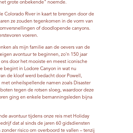
 "het grote onbekende" noemde.
e Colorado River in kaart te brengen door de
varen ze zouden tegenkomen in de vorm van
troomversnellingen of doodlopende canyons.
erstevoren voeren.
enken als mijn familie aan de oevers van de
 eigen avontuur te beginnen, zo'n 150 jaar
rt ons door het mooiste en meest iconische
die begint in Lodore Canyon in wat nu
n de kloof werd bedacht door Powell,
n met onheilspellende namen zoals Disaster
un boten tegen de rotsen sloeg, waardoor deze
loren ging en enkele bemanningsleden bijna
de avontuur tijdens onze reis met Holiday
edrijf dat al sinds de jaren 60 gidsdiensten
zonder risico om overboord te vallen – tenzij