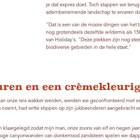
je dat expres doet. Toch stappen we terug 
adembenemende landschap te ervaren dat 
"Dat is een van de mooie dingen van het 
nog grotendeels dezelfde wildernis als 15
van Holiday's. "Deze plekken zijn nog ste
biodiverse gebieden in de hele staat."
uren en een crèmekleurig
an onze reis wakker werden, werden we geconfronteerd met ee
rpa noemt, had witte stippen op zijn jukbeenderen aangebracht 
n klaargelegd zodat mijn man, onze zoons van elf en negen jaa
nhoge canyonwanden van donkerrood zandsteen spelen we dap