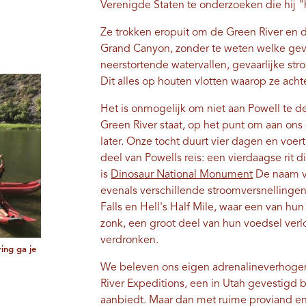
Verenigde Staten te onderzoeken die hij
Ze trokken eropuit om de Green River en d
Grand Canyon, zonder te weten welke ge
neerstortende watervallen, gevaarlijke s
Dit alles op houten vlotten waarop ze acht
Het is onmogelijk om niet aan Powell te d
Green River staat, op het punt om aan ons
later. Onze tocht duurt vier dagen en voe
deel van Powells reis: een vierdaagse rit 
is
Dinosaur National Monument
De naam va
evenals verschillende stroomversnellinge
Falls en Hell's Half Mile, waar een van h
zonk, een groot deel van hun voedsel ver
verdronken.
ing ga je
We beleven ons eigen adrenalineverhogen
River Expeditions, een in Utah gevestigd b
aanbiedt. Maar dan met ruime proviand en 