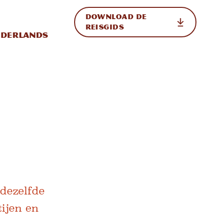
DOWNLOAD DE
p de site
ternationale weergave in-/uitschakelen
REISGIDS
derlands
 dezelfde
tijen en