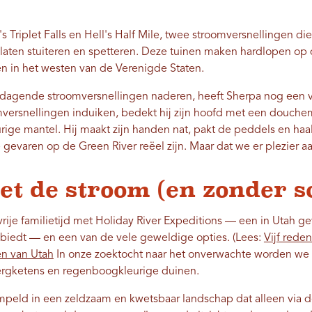
 Triplet Falls en Hell's Half Mile, twee stroomversnellingen di
 laten stuiteren en spetteren. Deze tuinen maken hardlopen op 
n in het westen van de Verenigde Staten.
tdagende stroomversnellingen naderen, heeft Sherpa nog een ve
versnellingen induiken, bedekt hij zijn hoofd met een douche
rige mantel. Hij maakt zijn handen nat, pakt de peddels en haal
e gevaren op de Green River reëel zijn. Maar dat we er plezier a
t de stroom (en zonder 
ije familietijd met Holiday River Expeditions — een in Utah gev
nbiedt — en een van de vele geweldige opties. (Lees:
Vijf reden
en van Utah
In onze zoektocht naar het onverwachte worden we
bergketens en regenboogkleurige duinen.
eld in een zeldzaam en kwetsbaar landschap dat alleen via d