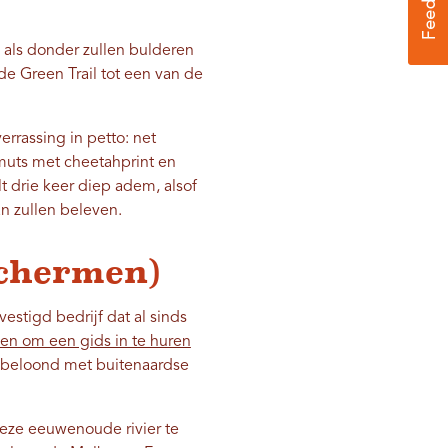
e als donder zullen bulderen
de Green Trail tot een van de
rrassing in petto: net
muts met cheetahprint en
t drie keer diep adem, alsof
an zullen beleven.
schermen)
estigd bedrijf dat al sinds
en om een ​​gids in te huren
 beloond met buitenaardse
eze eeuwenoude rivier te