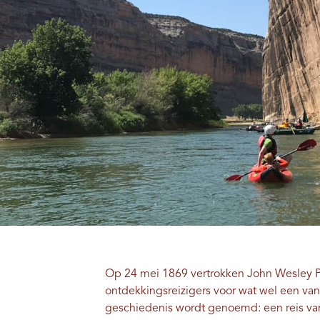
Op 24 mei 1869 vertrokken John Wesley 
ontdekkingsreizigers voor wat wel een va
geschiedenis wordt genoemd: een reis van