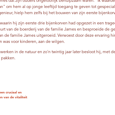
 James dat zijn ouders ongelooflijk behulpzaam waren. "Ik waard
 om hem al op jonge leeftijd toegang te geven tot gespecialis
ieur, hielp hem zelfs bij het bouwen van zijn eerste bijenkor
aarin hij zijn eerste drie bijenkorven had opgezet in een trage
buurt van de boerderij van de familie James en besproeide de 
an de familie James uitgeroeid. Verwoest door deze ervaring hi
ein was voor kinderen, aan de wilgen.
erken in de natuur en zo'n twintig jaar later besloot hij, met de
te pakken.
een cruciaal en
n van de vitaliteit