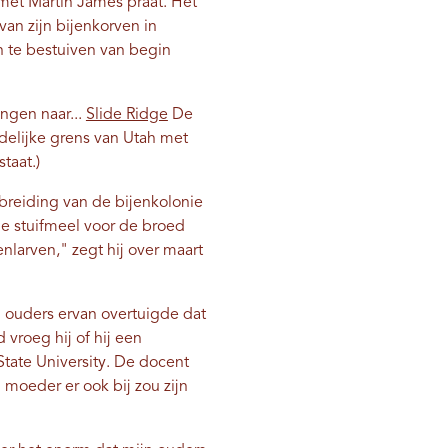
k met Martin James praat. Het
 van zijn bijenkorven in
n te bestuiven van begin
ngen naar...
Slide Ridge
De
delijke grens van Utah met
staat.)
tbreiding van de bijenkolonie
de stuifmeel voor de broed
enlarven," zegt hij over maart
jn ouders ervan overtuigde dat
 vroeg hij of hij een
tate University. De docent
moeder er ook bij zou zijn