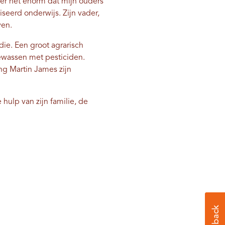
eer het enorm dat mijn ouders
eerd onderwijs. Zijn vader,
ven.
die. Een groot agrarisch
gewassen met pesticiden.
ng Martin James zijn
 hulp van zijn familie, de