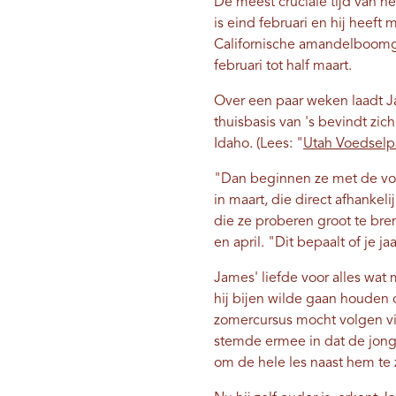
De meest cruciale tijd van he
is eind februari en hij heeft m
Californische amandelboomga
februari tot half maart.
Over een paar weken laadt J
thuisbasis van 's bevindt zi
Idaho. (Lees: "
Utah Voedsel
"Dan beginnen ze met de voor
in maart, die direct afhanke
die ze proberen groot te bren
en april. "Dit bepaalt of je ja
James' liefde voor alles wat 
hij bijen wilde gaan houden 
zomercursus mocht volgen vi
stemde ermee in dat de jong
om de hele les naast hem te 