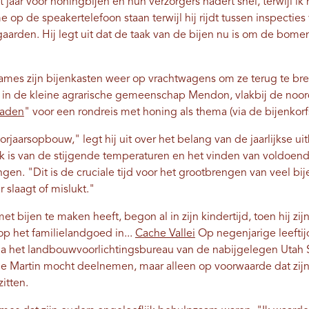
t jaar voor honingbijen en hun verzorgers nadert snel, terwijl i
e op de speakertelefoon staan ​​terwijl hij rijdt tussen inspecties
arden. Hij legt uit dat de taak van de bijen nu is om de bome
ames zijn bijenkasten weer op vrachtwagens om ze terug te bre
ch in de kleine agrarische gemeenschap Mendon, vlakbij de noor
paden
" voor een
rondreis met honing als thema
(via de bijenkorf
jaarsopbouw," legt hij uit over het belang van de jaarlijkse ui
lijk is van de stijgende temperaturen en het vinden van voldoen
gen. "Dit is de cruciale tijd voor het grootbrengen van veel bij
ar slaagt of mislukt."
met bijen te maken heeft, begon al in zijn kindertijd, toen hij zi
op het familielandgoed in...
Cache Vallei
Op negenjarige leeftijd
a het landbouwvoorlichtingsbureau van de nabijgelegen Utah S
e Martin mocht deelnemen, maar alleen op voorwaarde dat zijn 
zitten.