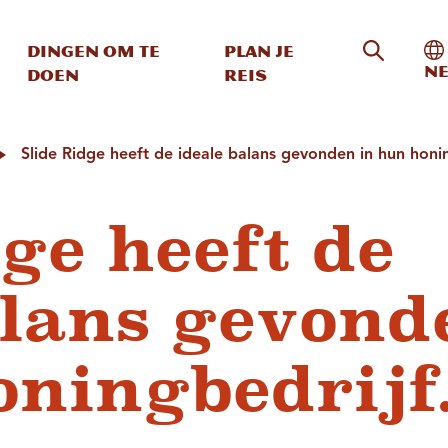
Zoeken o
In
Dingen om te
Plan je
Ne
doen
reis
Slide Ridge heeft de ideale balans gevonden in hun honin
ge heeft de
alans gevond
oningbedrijf