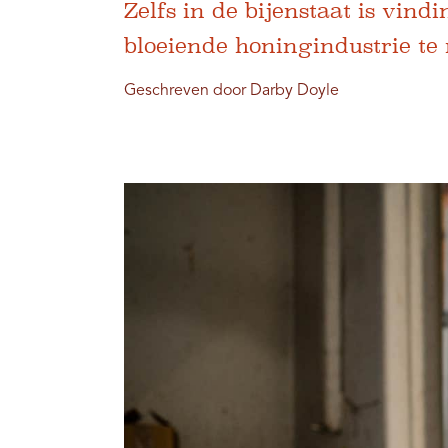
Zelfs in de bijenstaat is vin
bloeiende honingindustrie te
Geschreven door Darby Doyle