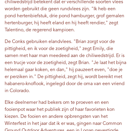
chiliwedstrijd betekent dat er verschillende soorten vlees
worden gebruikt die geen rundvlees zijn. "Ik heb een
pond hertenbiefstuk, drie pond hamburger, grof gemalen
hertenburger, hij heeft eland en hij heeft rendier," zegt
Talentino, de regerend kampioen.
De Conks gebruiken elandvlees. "Brian zorgt voor de
pittigheid, en ik voor de zoetigheid," zegt Emily, die
samen met haar man meedeed aan de chiliwedstrijd. Er is
een trucje voor de zoetigheid, zegt Brian. "Je laat het bijna
helemaal gaar koken, en dan," hij pauzeert even, "doe je
er perziken in." De pittigheid, zegt hij, wordt bereikt met
habanero-knoflook, ingelegd door de oma van een vriend
in Colorado.
Elke deelnemer had bekers om te proeven en een
fooienpot waar het publiek zijn of haar favorieten kon
kiezen. De fooien en andere opbrengsten van het
Winterfest in het jaar dat ik er was, gingen naar Common
Ground Outdoor Adventures, een in Logan gevestigde