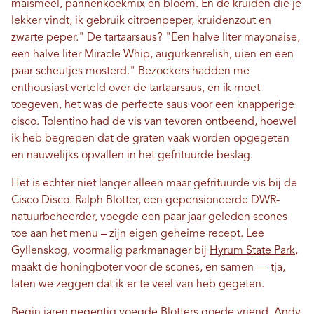
maïsmeel, pannenkoekmix en bloem. En de kruiden die je
lekker vindt, ik gebruik citroenpeper, kruidenzout en
zwarte peper." De tartaarsaus? "Een halve liter mayonaise,
een halve liter Miracle Whip, augurkenrelish, uien en een
paar scheutjes mosterd." Bezoekers hadden me
enthousiast verteld over de tartaarsaus, en ik moet
toegeven, het was de perfecte saus voor een knapperige
cisco. Tolentino had de vis van tevoren ontbeend, hoewel
ik heb begrepen dat de graten vaak worden opgegeten
en nauwelijks opvallen in het gefrituurde beslag.
Het is echter niet langer alleen maar gefrituurde vis bij de
Cisco Disco. Ralph Blotter, een gepensioneerde DWR-
natuurbeheerder, voegde een paar jaar geleden scones
toe aan het menu – zijn eigen geheime recept. Lee
Gyllenskog, voormalig parkmanager bij
Hyrum State Park
,
maakt de honingboter voor de scones, en samen — tja,
laten we zeggen dat ik er te veel van heb gegeten.
Begin jaren negentig voegde Blotters goede vriend, Andy