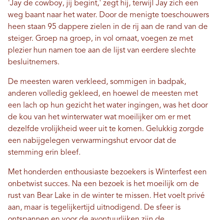
'Jay de cowboy, jij begint,' zegt hij, terwijl Jay zich een
weg baant naar het water. Door de menigte toeschouwers
heen staan ​​95 dappere zielen in de rij aan de rand van de
steiger. Groep na groep, in vol ornaat, voegen ze met
plezier hun namen toe aan de lijst van eerdere slechte
besluitnemers.
De meesten waren verkleed, sommigen in badpak,
anderen volledig gekleed, en hoewel de meesten met
een lach op hun gezicht het water ingingen, was het door
de kou van het winterwater wat moeilijker om er met
dezelfde vrolijkheid weer uit te komen. Gelukkig zorgde
een nabijgelegen verwarmingshut ervoor dat de
stemming erin bleef.
Met honderden enthousiaste bezoekers is Winterfest een
onbetwist succes. Na een bezoek is het moeilijk om de
rust van Bear Lake in de winter te missen. Het voelt privé
aan, maar is tegelijkertijd uitnodigend. De sfeer is
ontspannen en voor de avontuurlijken zijn de