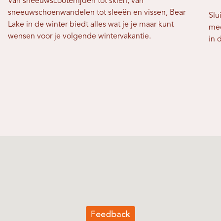
Van sneeuwscooterrijden tot skiën, van
sneeuwschoenwandelen tot sleeën en vissen, Bear
Slu
Lake in de winter biedt alles wat je je maar kunt
mee
wensen voor je volgende wintervakantie.
in 