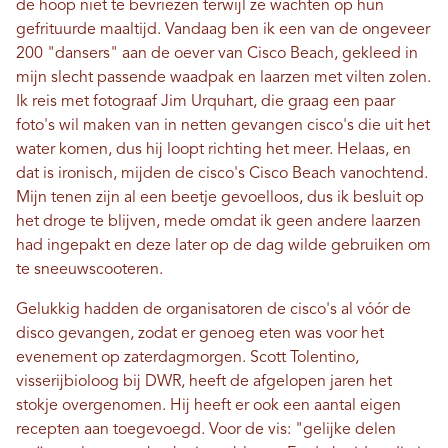
de hoop niet te bevriezen terwijl ze wachten op hun
gefrituurde maaltijd. Vandaag ben ik een van de ongeveer
200 "dansers" aan de oever van Cisco Beach, gekleed in
mijn slecht passende waadpak en laarzen met vilten zolen.
Ik reis met fotograaf Jim Urquhart, die graag een paar
foto's wil maken van in netten gevangen cisco's die uit het
water komen, dus hij loopt richting het meer. Helaas, en
dat is ironisch, mijden de cisco's Cisco Beach vanochtend.
Mijn tenen zijn al een beetje gevoelloos, dus ik besluit op
het droge te blijven, mede omdat ik geen andere laarzen
had ingepakt en deze later op de dag wilde gebruiken om
te sneeuwscooteren.
Gelukkig hadden de organisatoren de cisco's al vóór de
disco gevangen, zodat er genoeg eten was voor het
evenement op zaterdagmorgen. Scott Tolentino,
visserijbioloog bij DWR, heeft de afgelopen jaren het
stokje overgenomen. Hij heeft er ook een aantal eigen
recepten aan toegevoegd. Voor de vis: "gelijke delen