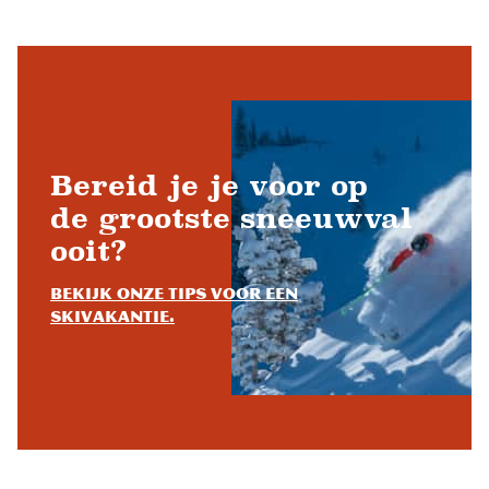
Bereid je je voor op
de grootste sneeuwval
ooit?
Bekijk onze tips voor een
skivakantie.