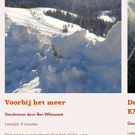
Voorbij het meer
De
EX
Geschreven door Ben Whisenant
Ges
Leestijd: 4 minuten
Lees